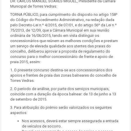
DR. CARLOS MANUEL SOARES MIGUEL, Presidente da Câmara
Municipal de Torres Vedras:
TORNA PÚBLICO, para cumprimento do disposto no artigo 158º
do Código do Procedimento Administrativo, na redação dada
pelo Decreto-Lei n.º 4/2015, de 07/01, e do artigo 56º da Lei n.º
75/2013, de 12/09, que a Câmara Municipal em sua reunião
ordinária de 16/06/2015, tendo em vista distinguir os
concessionários que reúnem as melhores condições e prestam
um serviço de elevada qualidade aos utentes das praias do
concelho, deliberou aprovar a proposta de regulamento do
concurso para o melhor concessionário de frente e apoio de
praia 2015, assim:
1. O presente concurso destina-se aos concessionários dos
apoios e frentes de praia das zonas balneares do concelho de
Torres Vedras.
2. O período de análise, por parte dos serviços municipais,
coincide com a duração da época balnear: de 13 de junho a 13
de setembro de 2015.
3. Para atribuição do prémio serão valorizados os seguintes
aspectos:
Nos acessos, deverá estar sempre assegurada a entrada
de veículos de socorro.