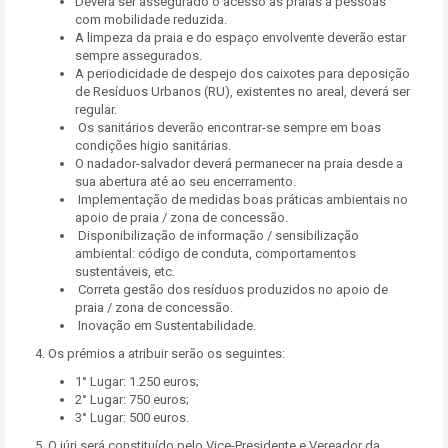
Deverá ser assegurado o acesso às praias a pessoas
com mobilidade reduzida.
A limpeza da praia e do espaço envolvente deverão estar
sempre assegurados.
A periodicidade de despejo dos caixotes para deposição
de Resíduos Urbanos (RU), existentes no areal, deverá ser
regular.
Os sanitários deverão encontrar-se sempre em boas
condições higio sanitárias.
O nadador-salvador deverá permanecer na praia desde a
sua abertura até ao seu encerramento.
Implementação de medidas boas práticas ambientais no
apoio de praia / zona de concessão.
Disponibilização de informação / sensibilização
ambiental: código de conduta, comportamentos
sustentáveis, etc.
Correta gestão dos resíduos produzidos no apoio de
praia / zona de concessão.
Inovação em Sustentabilidade.
4. Os prémios a atribuir serão os seguintes:
1° Lugar: 1.250 euros;
2° Lugar: 750 euros;
3° Lugar: 500 euros.
5. O júri será constituído pelo Vice-Presidente e Vereador da