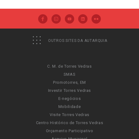
OUTROS SITES DA AUTARQUIA
C. M. de Torres Vedras
SMAS
Promotorres, EM
Investir Torres Vedras
E-negócios
Mobilidade
Visite Torres Vedras
Centro Histórico de Torres Vedras
Orçamento Participativo
Arquivo Municipal