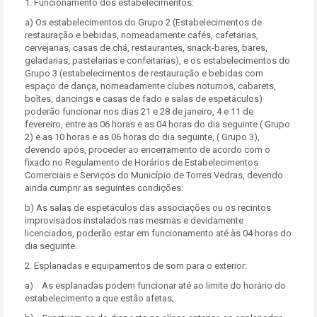
1. Funcionamento dos estabelecimentos:
a) Os estabelecimentos do Grupo 2 (Estabelecimentos de
restauração e bebidas, nomeadamente cafés, cafetarias,
cervejarias, casas de chá, restaurantes, snack-bares, bares,
geladarias, pastelarias e confeitarias), e os estabelecimentos do
Grupo 3 (estabelecimentos de restauração e bebidas com
espaço de dança, nomeadamente clubes noturnos, cabarets,
boîtes, dancings e casas de fado e salas de espetáculos)
poderão funcionar nos dias 21 e 28 de janeiro, 4 e 11 de
fevereiro, entre as 06 horas e as 04 horas do dia seguinte ( Grupo
2) e as 10 horas e as 06 horas do dia seguinte, ( Grupo 3),
devendo após, proceder ao encerramento de acordo com o
fixado no Regulamento de Horários de Estabelecimentos
Comerciais e Serviços do Município de Torres Vedras, devendo
ainda cumprir as seguintes condições:
b) As salas de espetáculos das associações ou os recintos
improvisados instalados nas mesmas e devidamente
licenciados, poderão estar em funcionamento até às 04 horas do
dia seguinte.
2. Esplanadas e equipamentos de som para o exterior:
a) As esplanadas podem funcionar até ao limite do horário do
estabelecimento a que estão afetas;