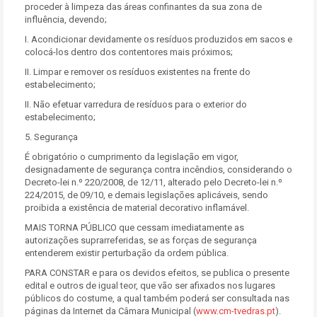
proceder à limpeza das áreas confinantes da sua zona de
influência, devendo;
I. Acondicionar devidamente os resíduos produzidos em sacos e
colocá-los dentro dos contentores mais próximos;
II. Limpar e remover os resíduos existentes na frente do
estabelecimento;
II. Não efetuar varredura de resíduos para o exterior do
estabelecimento;
5. Segurança
É obrigatório o cumprimento da legislação em vigor,
designadamente de segurança contra incêndios, considerando o
Decreto-lei n.º 220/2008, de 12/11, alterado pelo Decreto-lei n.º
224/2015, de 09/10, e demais legislações aplicáveis, sendo
proibida a existência de material decorativo inflamável.
MAIS TORNA PÚBLICO que cessam imediatamente as
autorizações suprarreferidas, se as forças de segurança
entenderem existir perturbação da ordem pública.
PARA CONSTAR e para os devidos efeitos, se publica o presente
edital e outros de igual teor, que vão ser afixados nos lugares
públicos do costume, a qual também poderá ser consultada nas
páginas da Internet da Câmara Municipal (
www.cm-tvedras.pt
).