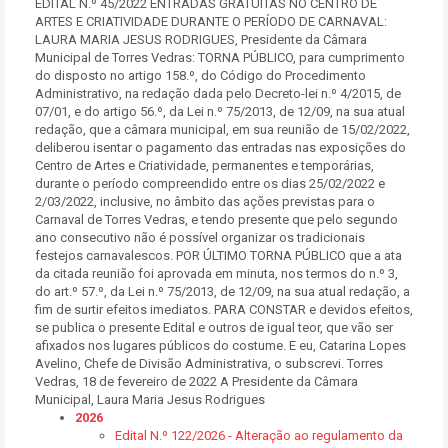
EDITAL N.º 45/2022 ENTRADAS GRATUITAS NO CENTRO DE
ARTES E CRIATIVIDADE DURANTE O PERÍODO DE CARNAVAL:
LAURA MARIA JESUS RODRIGUES, Presidente da Câmara
Municipal de Torres Vedras: TORNA PÚBLICO, para cumprimento
do disposto no artigo 158.º, do Código do Procedimento
Administrativo, na redação dada pelo Decreto-lei n.º 4/2015, de
07/01, e do artigo 56.º, da Lei n.º 75/2013, de 12/09, na sua atual
redação, que a câmara municipal, em sua reunião de 15/02/2022,
deliberou isentar o pagamento das entradas nas exposições do
Centro de Artes e Criatividade, permanentes e temporárias,
durante o período compreendido entre os dias 25/02/2022 e
2/03/2022, inclusive, no âmbito das ações previstas para o
Carnaval de Torres Vedras, e tendo presente que pelo segundo
ano consecutivo não é possível organizar os tradicionais
festejos carnavalescos. POR ÚLTIMO TORNA PÚBLICO que a ata
da citada reunião foi aprovada em minuta, nos termos do n.º 3,
do art.º 57.º, da Lei n.º 75/2013, de 12/09, na sua atual redação, a
fim de surtir efeitos imediatos. PARA CONSTAR e devidos efeitos,
se publica o presente Edital e outros de igual teor, que vão ser
afixados nos lugares públicos do costume. E eu, Catarina Lopes
Avelino, Chefe de Divisão Administrativa, o subscrevi. Torres
Vedras, 18 de fevereiro de 2022 A Presidente da Câmara
Municipal, Laura Maria Jesus Rodrigues
2026
Edital N.º 122/2026 - Alteração ao regulamento da