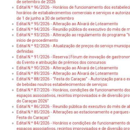
de setembro de 2026
Edital N.º 96/2026 - Horários de funcionamento dos estabele
horários de estabalecimentos comerciais e serviços e autoriz
de 1 de junho a 30 de setembro
Edital N.º 95/2026 - Alteração ao Alvará de Loteamento
Edital N.º 94/2026 - Reunião pública do executivo do mês de 
Edital N.º 93/2026 - Alteração ao regulamento do programa “t
início de procedimento
Edital N.º 92/2026 - Atualização de preços do serviço municip
definidas
Edital N.º 91/2026 - Reserva | Fórum de inovação de gastronom
do Evento e atribuição de prémios dos concursos
Edital N.º 90/2026 - Alteração ao Alvará de Loteamento
Edital N.º 89/2026 - Alteração ao Alvará de Loteamento
Edital N.º 88/2026 - “Festa do Caraças” - Autorização para o 
de bebidas noutros estabelecimentos de serviços:
Edital N.º 87/2026 - Horários, condições de funcionamento do
espaços associativos, recintos improvisados e de diversão pr
do Caraças 2026”
Edital N.º 86/2026 - Reunião pública do executivo do mês de ab
Edital N.º 85/2026 - Alterações ao estacionamento e parque
Festa do Caraças”
Edital N.º 84/2026 - Horários e condições de funcionamento d
espaços associativos, recintos improvisados e de diversão pro