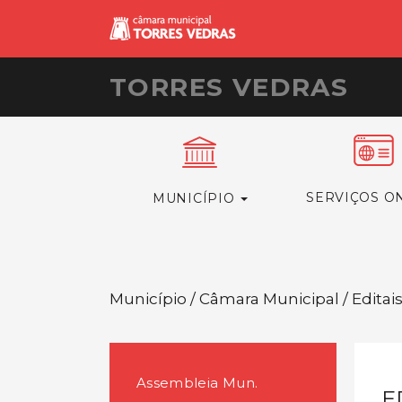
TORRES VEDRAS
SERVIÇOS O
MUNICÍPIO
Município / Câmara Municipal / Editai
Assembleia Mun.
E