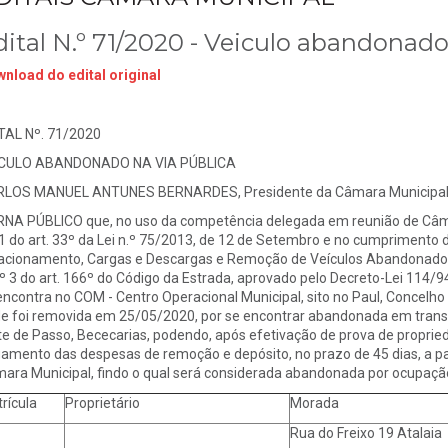
dital N.º 71/2020 - Veiculo abandonado
nload do edital original
TAL Nº. 71/2020
ICULO ABANDONADO NA VIA PÚBLICA
LOS MANUEL ANTUNES BERNARDES, Presidente da Câmara Municipal d
NA PÚBLICO que, no uso da competência delegada em reunião de Câmar
 1 do art. 33º da Lei n.º 75/2013, de 12 de Setembro e no cumprimento
acionamento, Cargas e Descargas e Remoção de Veículos Abandonados
.º 3 do art. 166º do Código da Estrada, aprovado pelo Decreto-Lei 114/9
encontra no COM - Centro Operacional Municipal, sito no Paul, Concelho 
e foi removida em 25/05/2020, por se encontrar abandonada em transg
te de Passo, Bececarias, podendo, após efetivação de prova de proprie
amento das despesas de remoção e depósito, no prazo de 45 dias, a part
ara Municipal, findo o qual será considerada abandonada por ocupação
rícula
Proprietário
Morada
Rua do Freixo 19 Atalaia