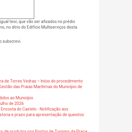
gual teor, que vão ser afixados no prédio
, no átrio do Edifício Multiserviços desta
o subscrevi.
ra de Torres Vedras – Início do procedimento
Gestão das Praias Marítimas do Município de
didos ao Município
julho de 2026
 Encosta do Castelo - Notificação aos
istoria e prazo para apresentação de quesitos
ico de produtos nos Postos de Turismo da Praça