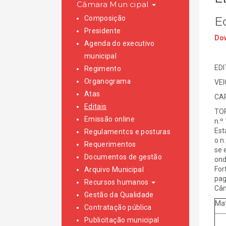
Câmara Municipal
Composição
E
Presidente
Dow
Agenda do executivo
municipal
EDI
Regimento
Organograma
VE
Atas
CAR
Editais
TOR
Emissão online
n.º
Est
Regulamentos e posturas
o n
Requerimentos
se 
Documentos de gestão
ond
For
Arquivo Municipal
pag
Recursos humanos
Câm
Gestão da Qualidade
Mat
Contratação pública
Publicitação municipal