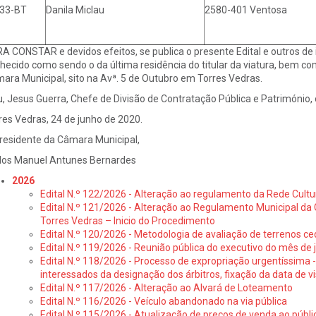
33-BT
Danila Miclau
2580-401 Ventosa
A CONSTAR e devidos efeitos, se publica o presente Edital e outros de i
hecido como sendo o da última residência do titular da viatura, bem como
ara Municipal, sito na Avª. 5 de Outubro em Torres Vedras.
u, Jesus Guerra, Chefe de Divisão de Contratação Pública e Património, 
res Vedras, 24 de junho de 2020.
residente da Câmara Municipal,
los Manuel Antunes Bernardes
2026
Edital N.º 122/2026 - Alteração ao regulamento da Rede Cultu
Edital N.º 121/2026 - Alteração ao Regulamento Municipal da 
Torres Vedras – Inicio do Procedimento
Edital N.º 120/2026 - Metodologia de avaliação de terrenos ce
Edital N.º 119/2026 - Reunião pública do executivo do mês de 
Edital N.º 118/2026 - Processo de expropriação urgentíssima -
interessados da designação dos árbitros, fixação da data de v
Edital N.º 117/2026 - Alteração ao Alvará de Loteamento
Edital N.º 116/2026 - Veículo abandonado na via pública
Edital N.º 115/2026 - Atualização de preços de venda ao públ