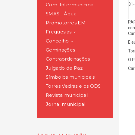
Com. Intermunicipal
31-
SMAS - Água
PAR
Promotorres EM.
con
Freguesias
Câm
Concelho
E e
Geminações
Tor
Contraordenações
O P
Julgado de Paz
Car
Símbolos municipais
Torres Vedras e os ODS
Revista municipal
Jornal municipal