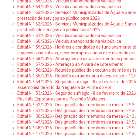
Edital N.º 65/2026 - Veiculo abandonado na via pública
Edital N.º 64/2026 - Veiculo abandonado na via pública
Edital N.º 63/2026 - Serviços Municipalizados de Água e Sane
prestação de serviços ao público para 2026
Edital N.º 62/2026 - Serviços Municipalizados de Água e Sane
prestação de serviços ao público para 2026
Edital N.º 61/2026 - Veiculo abandonado na via pública
Edital N.º 60/2026 - Veiculo abandonado na via pública
Edital N.º 59/2026 - Horários e condições de funcionamento d
espaços associativos, recintos improvisados e de diversão pro
Edital N.º 58/2026 - Alterações ao estacionamento no período 
Edital N.º 57/2026 - Alteração ao Alvará de Loteamento
Edital N.º 56/2026 - Reunião pública do executivo do mês de fe
Edital N.º 55/2026 - Reunião extraordinária do executivo – 1
Edital N.º 54/2026 - Segundo sufrágio - 8 de fevereiro de 202
assembleia de voto da freguesia de Ponte do Rol
Edital N.º 53/2026 - Segundo sufrágio - 8 de fevereiro de 202
Pavilhão Expotorres para o Pavilhão Multiusos
Edital N.º 52/2026 - Designação dos membros da mesa - 2º Su
Edital N.º 51/2026 - Designação dos membros da mesa - 2º S
Edital N.º 50/2026 - Designação dos membros da mesa - 2º Su
Edital N.º 49/2026 - Designação dos membros da mesa - 2º S
Edital N.º 48/2026 - Designação dos membros da mesa - 2º Suf
Edital N.º 47/2026 - Designação dos membros da mesa - 2º Suf