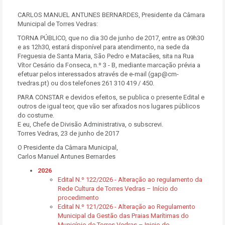
CARLOS MANUEL ANTUNES BERNARDES, Presidente da Câmara
Municipal de Torres Vedras:
TORNA PÚBLICO, que no dia 30 de junho de 2017, entre as 09h30
e as 12h30, estará disponível para atendimento, na sede da
Freguesia de Santa Maria, São Pedro e Matacães, sita na Rua
Vítor Cesário da Fonseca, n.º 3 - B, mediante marcação prévia a
efetuar pelos interessados através de e-mail (gap@cm-
tvedras.pt) ou dos telefones 261 310 419 / 450.
PARA CONSTAR e devidos efeitos, se publica o presente Edital e
outros de igual teor, que vão ser afixados nos lugares públicos
do costume.
E eu, Chefe de Divisão Administrativa, o subscrevi.
Torres Vedras, 23 de junho de 2017
O Presidente da Câmara Municipal,
Carlos Manuel Antunes Bernardes
2026
Edital N.º 122/2026 - Alteração ao regulamento da
Rede Cultura de Torres Vedras – Início do
procedimento
Edital N.º 121/2026 - Alteração ao Regulamento
Municipal da Gestão das Praias Marítimas do
Município de Torres Vedras – Inicio do