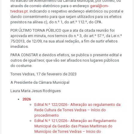
no Balcão de Atendimento da Câmara Municipal, por correio, ou
através de correio eletrónico para o endereço
geral@cm-
tvedras.pt
. indicando o respetivo endereço eletrónico ou postal e
dando consentimento para que sejam utilizados para os efeitos
previstos na alínea c), do n.º 1, do art.º 112.º, do CPA.
POR ÚLTIMO TORNA PÚBLICO que a ata da citada reunião foi
aprovada em minuta, nos termos do n.º 3, do art.º 57.º, da Lei n.º
75/2013, de 12/09, na sua atual redação, a fim de surtir efeitos
imediatos.
PARA CONSTAR e devidos efeitos, se publica o presente edital e
outros de igual teor, que vão ser afixados nos lugares públicos
do costume.
Torres Vedras, 17 de fevereiro de 2023
A Presidente da Câmara Municipal
Laura Maria Jesus Rodrigues
2026
Edital N.º 122/2026 - Alteração ao regulamento da
Rede Cultura de Torres Vedras – Início do
procedimento
Edital N.º 121/2026 - Alteração ao Regulamento
Municipal da Gestão das Praias Marítimas do
Município de Torres Vedras – Inicio do