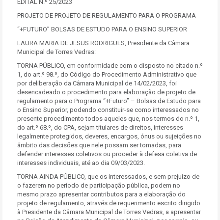
EDITAL N.º 25/2023
PROJETO DE PROJETO DE REGULAMENTO PARA O PROGRAMA
“+FUTURO” BOLSAS DE ESTUDO PARA O ENSINO SUPERIOR
LAURA MARIA DE JESUS RODRIGUES, Presidente da Câmara
Municipal de Torres Vedras:
TORNA PÚBLICO, em conformidade com o disposto no citado n.º
1, do art.º 98.º, do Código do Procedimento Administrativo que
por deliberação da Câmara Municipal de 14/02/2023, foi
desencadeado o procedimento para elaboração de projeto de
regulamento para o Programa “+Futuro” – Bolsas de Estudo para
o Ensino Superior, podendo constituir-se como interessados no
presente procedimento todos aqueles que, nos termos do n.º 1,
do art.º 68.º, do CPA, sejam titulares de direitos, interesses
legalmente protegidos, deveres, encargos, ónus ou sujeições no
âmbito das decisões que nele possam ser tomadas, para
defender interesses coletivos ou proceder à defesa coletiva de
interesses individuais, até ao dia 09/03/2023.
TORNA AINDA PÚBLICO, que os interessados, e sem prejuízo de
o fazerem no período de participação pública, podem no
mesmo prazo apresentar contributos para a elaboração do
projeto de regulamento, através de requerimento escrito dirigido
à Presidente da Câmara Municipal de Torres Vedras, a apresentar