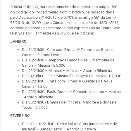
TORNA PÚBLICO, para cumprimento do disposto no artigo 158º
do Código do Procedimento Administrativo, na redação dada
pelo Decreto-Lei n.º 4/2015, de 07/01, e no artigo 56º da Lei n.º
75/2013, de 12/09, que a Câmara, em sua reunião de 12/01/2016,
aprovou os preços das entradas dos espetáculos no Teatro Cine
relativos ao 1º Trimestre de 2016, que se indicam:
JANEIRO:
Dia 14/21h30 - Café com Filmes: O Tempo e as Bruxas -
Cinema - Entrada Livre
Dia 16/21h30 - Temporada Darcos: Real Filharmonia de
Galicia – Música - € 5,00€
Dia 22/21h30 – Mimicat – Música – Acordo Bilheteira
Dia 24/16h00 – FalarMusiquês - Projeto Educativo - € 2,00€
Dia 28/21h30 – Café com Filmes: A Quietude da Água –
Cinema - € 2,00
Dia 29/21h30 - Paulo Gonzo – Concertos Íntimos – Música
- Acordo Bilheteira
Dia 30/21h30 - Dramas de Princesa: A morte e a donzela –
Teatro - € 5,00€
FEVEREIRO:
Dias 12 e 13/21h30 - Oeste Sal da Story (uma espécie de
musical) - Dança/Teatro – Acordo Bilheteira