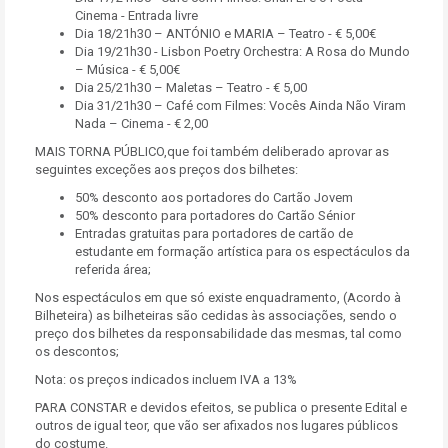
Cinema - Entrada livre
Dia 18/21h30 – ANTÓNIO e MARIA – Teatro - € 5,00€
Dia 19/21h30 - Lisbon Poetry Orchestra: A Rosa do Mundo
– Música - € 5,00€
Dia 25/21h30 – Maletas – Teatro - € 5,00
Dia 31/21h30 – Café com Filmes: Vocês Ainda Não Viram
Nada – Cinema - € 2,00
MAIS TORNA PÚBLICO,que foi também deliberado aprovar as
seguintes exceções aos preços dos bilhetes:
50% desconto aos portadores do Cartão Jovem
50% desconto para portadores do Cartão Sénior
Entradas gratuitas para portadores de cartão de
estudante em formação artística para os espectáculos da
referida área;
Nos espectáculos em que só existe enquadramento, (Acordo à
Bilheteira) as bilheteiras são cedidas às associações, sendo o
preço dos bilhetes da responsabilidade das mesmas, tal como
os descontos;
Nota: os preços indicados incluem IVA a 13%
PARA CONSTAR e devidos efeitos, se publica o presente Edital e
outros de igual teor, que vão ser afixados nos lugares públicos
do costume.