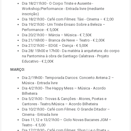
Dia 18/211h30 - O Corpo Triste e Ausente -
Workshop/Performance - Entrada livre (mediante
inscrição)
Dia 18/21h30 - Café com Filmes: Táxi - Cinema – € 2,00
Dia 19/21h30 - Um Triste Ensaio Sobre a Beleza –
Performance - € 5,00€
Dia 20/21h30 – Márcia – Música - € 7,50€
Dia 21/16h00 – Branca de Neve – Teatro - € 2,00€
Dia 27/21h30 – EDGE – Dança - € 5,00€
Dia 28/ 15h00 e 17h00 - Da matéria à arquitetura: do corpo
na Pantomina à obra de Santiago Calatrava - Projeto
Educativo - € 2,00€
MARÇO:
Dia 2/19h00 - Temporada Darcos: Concerto Antena 2 –
Música - Entrada livre
Dia 4/21h30 - The Happy Mess – Música - Acordo
Bilheteira
Dia 5/21h30 - Trovas & Canções - Atores, Poetas e
Cantores - Teatro/Música – Acordo Bilheteira
Dia 10/21h30 - Café com Filmes: O Grande Ditador –
Cinema - Entrada livre
Dias 11,12 e 13/21h30 – Ciclo Novas Bacanes JGM –
Teatro - € 5,00
Dia 17/21h30 - Café com Filmes: Shun Li e o Poeta –