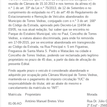
reunião de Câmara de 15.10.2013 e nos termos da alínea rr) do
n.º 1 do art. 33º da Lei n.º 75/2013, de 12 de Setembro e no
cumprimento do estipulado no nº1 do artº.49 do Regulamento de
Estacionamento e Remoção de Veículos abandonados do
Municipio de Torres Vedras, conjugado com o n.º 3 do art. 166º
do Código da Estrada, aprovado pelo Decreto-Lei 114/94 de
03/05, na sua atual redação, faz saber que se encontra no
Parque do Estaleiro Municipal, sito no Paul, Concelho de Torres
Vedras, a viatura abaixo discriminada, para onde foi removida
em 17-09-2015, por se encontrar abandonada em transgressão
ao Código da Estrada, na Rua Principal n. 5 em Figueiras,
Freguesia de Santa Maria S. Pedro e Matacães na cidade e
Concelho de Torres Vedras, podendo ser reclamada pelo legítimo
proprietário no prazo de
45 dias,
a partir da data de afixação do
presente Edital.
Findo aquele prazo o veiculo é considerado abandonado e
adquirido por ocupação pela Câmara Municipal de Torres Vedras,
mantendo-se o pagamento do imposto circulação “IUC” da
responsabilidade do titular, até ao abate do mesmo e
cancelamento da matrícula no “IMT”.
Matrícula
Proprietário
Morada
António Manuel Bretes Vitor
Rua Dr. Júlio 
81-06-AO
2º.Esqº - 256