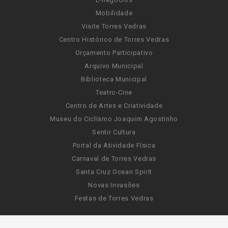
Mobilidade
Visite Torres Vedras
Centro Histórico de Torres Vedras
Orçamento Participativo
Arquivo Municipal
Biblioteca Municipal
Teatro-Cine
Centro de Artes e Criatividade
Museu do Ciclismo Joaquim Agostinho
Sentir Cultura
Portal da Atividade Física
Carnaval de Torres Vedras
Santa Cruz Ocean Spirit
Novas Invasões
Festas de Torres Vedras