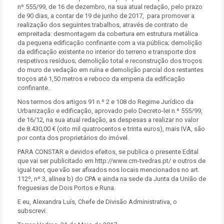
nº 555/99, de 16 de dezembro, na sua atual redação, pelo prazo
de 90 dias, a contar de 19 de junho de 2017, para promover a
realização dos seguintes trabalhos, através de contrato de
empreitada: desmontagem da cobertura em estrutura metálica
da pequena edificação confinante com a via pública; demolição
da edificação existente no interior do terreno e transporte dos
respetivos resíduos; demolição total e reconstrução dos troços
do muro de vedação em ruína e demolição parcial dos restantes
troços até 1,50 metros e reboco da empena da edificação
confinante.
Nos termos dos artigos 91 n.º 2 e 108 do Regime Jurídico da
Urbanização e edificação, aprovado pelo Decreto-lei n.º 555/99,
de 16/12, na sua atual redação, as despesas a realizar no valor
de 8.430,00 € (oito mil quatrocentos e trinta euros), mais IVA, são
por conta dos proprietários do imóvel.
PARA CONSTAR e devidos efeitos, se publica o presente Edital
que vai ser publicitado em http://www.cm-tvedras.pt/ e outros de
igual teor, que vão ser afixados nos locais mencionados no art.
112º, nº 3, alínea b) do CPA e ainda na sede da Junta da União de
freguesias de Dois Portos e Runa.
E eu, Alexandra Luís, Chefe de Divisão Administrativa, o
subscrevi.