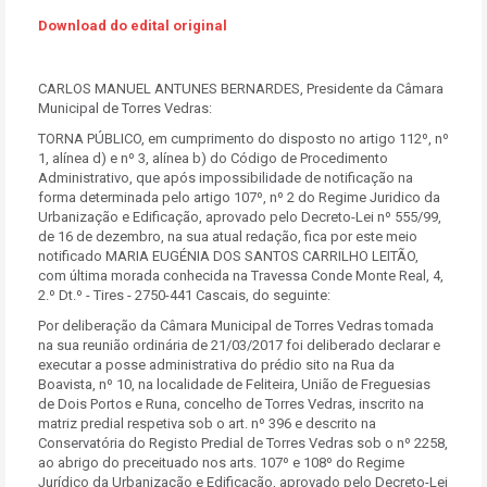
Download do edital original
CARLOS MANUEL ANTUNES BERNARDES, Presidente da Câmara
Municipal de Torres Vedras:
TORNA PÚBLICO, em cumprimento do disposto no artigo 112º, nº
1, alínea d) e nº 3, alínea b) do Código de Procedimento
Administrativo, que após impossibilidade de notificação na
forma determinada pelo artigo 107º, nº 2 do Regime Juridico da
Urbanização e Edificação, aprovado pelo Decreto-Lei nº 555/99,
de 16 de dezembro, na sua atual redação, fica por este meio
notificado MARIA EUGÉNIA DOS SANTOS CARRILHO LEITÃO,
com última morada conhecida na Travessa Conde Monte Real, 4,
2.º Dt.º - Tires - 2750-441 Cascais, do seguinte:
Por deliberação da Câmara Municipal de Torres Vedras tomada
na sua reunião ordinária de 21/03/2017 foi deliberado declarar e
executar a posse administrativa do prédio sito na Rua da
Boavista, nº 10, na localidade de Feliteira, União de Freguesias
de Dois Portos e Runa, concelho de Torres Vedras, inscrito na
matriz predial respetiva sob o art. nº 396 e descrito na
Conservatória do Registo Predial de Torres Vedras sob o nº 2258,
ao abrigo do preceituado nos arts. 107º e 108º do Regime
Jurídico da Urbanização e Edificação, aprovado pelo Decreto-Lei