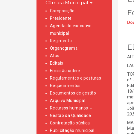
Câmara Municipal
Composição
E
Presidente
Dow
Agenda do executivo
municipal
Regimento
E
Organograma
Atas
AL
Editais
LAU
Emissão online
TOR
Regulamentos e posturas
nº.
Requerimentos
Edi
18/
Documentos de gestão
mat
Arquivo Municipal
apr
Recursos humanos
Joã
20,
Gestão da Qualidade
MAI
Contratação pública
Mun
Publicitação municipal