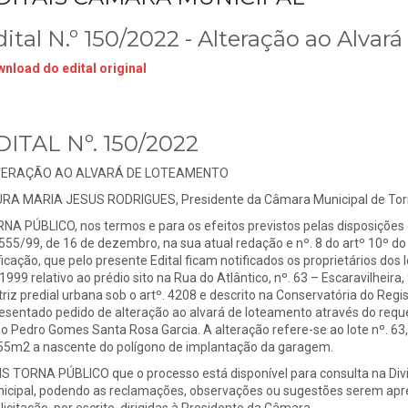
dital N.º 150/2022 - Alteração ao Alva
nload do edital original
DITAL Nº. 150/2022
TERAÇÃO AO ALVARÁ DE LOTEAMENTO
RA MARIA JESUS RODRIGUES, Presidente da Câmara Municipal de Torr
NA PÚBLICO, nos termos e para os efeitos previstos pelas disposições c
 555/99, de 16 de dezembro, na sua atual redação e nº. 8 do artº 10º 
ficação, que pelo presente Edital ficam notificados os proprietários do
1999 relativo ao prédio sito na Rua do Atlântico, nº. 63 – Escaravilheira,
riz predial urbana sob o artº. 4208 e descrito na Conservatória do Regis
esentado pedido de alteração ao alvará de loteamento através do req
o Pedro Gomes Santa Rosa Garcia. A alteração refere-se ao lote nº. 63,
55m2 a nascente do polígono de implantação da garagem.
S TORNA PÚBLICO que o processo está disponível para consulta na Div
icipal, podendo as reclamações, observações ou sugestões serem apre