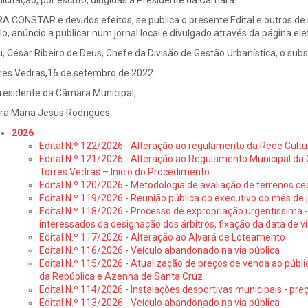
licitação, por escrito, dirigidas à Presidente da Câmara.
A CONSTAR e devidos efeitos, se publica o presente Edital e outros de i
ilo, anúncio a publicar num jornal local e divulgado através da página ele
u, César Ribeiro de Deus, Chefe da Divisão de Gestão Urbanística, o 
res Vedras,16 de setembro de 2022.
residente da Câmara Municipal,
ra Maria Jesus Rodrigues
2026
Edital N.º 122/2026 - Alteração ao regulamento da Rede Cultu
Edital N.º 121/2026 - Alteração ao Regulamento Municipal da 
Torres Vedras – Inicio do Procedimento
Edital N.º 120/2026 - Metodologia de avaliação de terrenos ce
Edital N.º 119/2026 - Reunião pública do executivo do mês de 
Edital N.º 118/2026 - Processo de expropriação urgentíssima -
interessados da designação dos árbitros, fixação da data de v
Edital N.º 117/2026 - Alteração ao Alvará de Loteamento
Edital N.º 116/2026 - Veículo abandonado na via pública
Edital N.º 115/2026 - Atualização de preços de venda ao públ
da República e Azenha de Santa Cruz
Edital N.º 114/2026 - Instalações desportivas municipais - preç
Edital N.º 113/2026 - Veículo abandonado na via pública