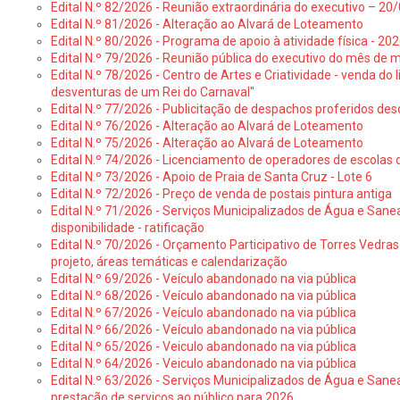
Edital N.º 82/2026 - Reunião extraordinária do executivo – 2
Edital N.º 81/2026 - Alteração ao Alvará de Loteamento
Edital N.º 80/2026 - Programa de apoio à atividade física - 202
Edital N.º 79/2026 - Reunião pública do executivo do mês de 
Edital N.º 78/2026 - Centro de Artes e Criatividade - venda do
desventuras de um Rei do Carnaval"
Edital N.º 77/2026 - Publicitação de despachos proferidos des
Edital N.º 76/2026 - Alteração ao Alvará de Loteamento
Edital N.º 75/2026 - Alteração ao Alvará de Loteamento
Edital N.º 74/2026 - Licenciamento de operadores de escolas 
Edital N.º 73/2026 - Apoio de Praia de Santa Cruz - Lote 6
Edital N.º 72/2026 - Preço de venda de postais pintura antiga
Edital N.º 71/2026 - Serviços Municipalizados de Água e Sane
disponibilidade - ratificação
Edital N.º 70/2026 - Orçamento Participativo de Torres Vedras 
projeto, áreas temáticas e calendarização
Edital N.º 69/2026 - Veículo abandonado na via pública
Edital N.º 68/2026 - Veículo abandonado na via pública
Edital N.º 67/2026 - Veículo abandonado na via pública
Edital N.º 66/2026 - Veículo abandonado na via pública
Edital N.º 65/2026 - Veiculo abandonado na via pública
Edital N.º 64/2026 - Veiculo abandonado na via pública
Edital N.º 63/2026 - Serviços Municipalizados de Água e Sane
prestação de serviços ao público para 2026