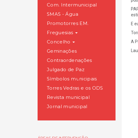
pub
Com. Intermunicipal
PAR
SMAS - Água
est
Promotorres EM.
E e
Freguesias
Tor
Concelho
A P
Geminações
Lau
Contraordenações
Julgado de Paz
Símbolos municipais
Torres Vedras e os ODS
Revista municipal
Jornal municipal