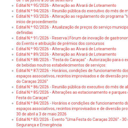
de 1 de junho a 30 de setembro
Edital N.º 95/2026 - Alteração ao Alvará de Loteamento
Edital N.º 94/2026 - Reunião pública do executivo do mês de 
Edital N.º 93/2026 - Alteração ao regulamento do programa “t
início de procedimento
Edital N.º 92/2026 - Atualização de preços do serviço municip
definidas
Edital N.º 91/2026 - Reserva | Fórum de inovação de gastronom
do Evento e atribuição de prémios dos concursos
Edital N.º 90/2026 - Alteração ao Alvará de Loteamento
Edital N.º 89/2026 - Alteração ao Alvará de Loteamento
Edital N.º 88/2026 - “Festa do Caraças” - Autorização para o 
de bebidas noutros estabelecimentos de serviços:
Edital N.º 87/2026 - Horários, condições de funcionamento do
espaços associativos, recintos improvisados e de diversão pr
do Caraças 2026”
Edital N.º 86/2026 - Reunião pública do executivo do mês de ab
Edital N.º 85/2026 - Alterações ao estacionamento e parque
Festa do Caraças”
Edital N.º 84/2026 - Horários e condições de funcionamento d
espaços associativos, recintos improvisados e de diversão pro
30 de abril a 3 de maio 2026
Edital N.º 83/2026 - Evento “Uma Festa do Caraças 2026” - 30 
Segurança e Emergência