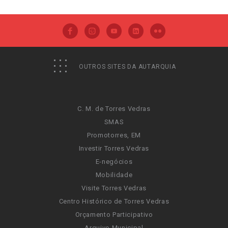
OUTROS SITES DA AUTARQUIA
C. M. de Torres Vedras
SMAS
Promotorres, EM
Investir Torres Vedras
E-negócios
Mobilidade
Visite Torres Vedras
Centro Histórico de Torres Vedras
Orçamento Participativo
Arquivo Municipal