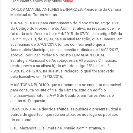
(Documento anexo disponível
online
)
CARLOS MANUEL ANTUNES BERNARDES, Presidente da Câmara
Municipal de Torres Vedras:
TORNA PÚBLICO, para cumprimento do disposto no artigo 158º
do Código do Procedimento Administrativo, na redação que lhe
foi dada pelo Decreto-Lei n.º 4/2015, de 07/01, e no artigo 56º da
Lei n.º 75/2013, de 12/09, na sua atual redação, que a Câmara, em
sua reunião de 07/03/2017, tomou conhecimento que a
Assembleia Municipal, em sua sessão ordinária de 16/02/2017,
aprovou por unanimidade o Projeto CLIMADAPT.LOCAL –
Estratégia Municipal de Adaptações às Alterações Climáticas,
tendo prevista na alínea h) do nº 1 do artigo 25º da Lei n.º
75/2013, de 12/09, na sua atual redação, o qual foi aprovado
pelo Executivo em 13/12/2016.
MAIS TORNA PÚBLICO, que o documento se encontra disponível
para consulta no site oficial da Câmara, átrio do edifício
multisserviços, sito na Avª 5 de Outubro, em Torres Vedras e
Juntas de Freguesia.
PARA CONSTAR e devidos efeitos, se publica o presente Edital e
outros de igual teor, que vão ser afixados nos lugares públicos
do costume.
E eu, Alexandra Luís, Chefe de Divisão Administrativa, o