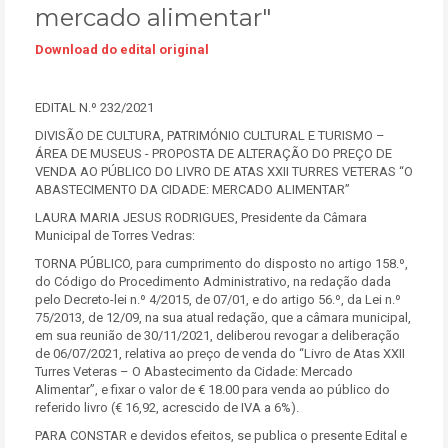
mercado alimentar"
Download do edital original
EDITAL N.º 232/2021
DIVISÃO DE CULTURA, PATRIMÓNIO CULTURAL E TURISMO –
ÁREA DE MUSEUS - PROPOSTA DE ALTERAÇÃO DO PREÇO DE
VENDA AO PÚBLICO DO LIVRO DE ATAS XXII TURRES VETERAS “O
ABASTECIMENTO DA CIDADE: MERCADO ALIMENTAR”
LAURA MARIA JESUS RODRIGUES, Presidente da Câmara
Municipal de Torres Vedras:
TORNA PÚBLICO, para cumprimento do disposto no artigo 158.º,
do Código do Procedimento Administrativo, na redação dada
pelo Decreto-lei n.º 4/2015, de 07/01, e do artigo 56.º, da Lei n.º
75/2013, de 12/09, na sua atual redação, que a câmara municipal,
em sua reunião de 30/11/2021, deliberou revogar a deliberação
de 06/07/2021, relativa ao preço de venda do “Livro de Atas XXII
Turres Veteras – O Abastecimento da Cidade: Mercado
Alimentar”, e fixar o valor de € 18.00 para venda ao público do
referido livro (€ 16,92, acrescido de IVA a 6%).
PARA CONSTAR e devidos efeitos, se publica o presente Edital e