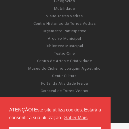
E-negócios
Mobilidade
Visite Torres Vedras
Centro Histórico de Torres Vedras
Orçamento Participativo
Arquivo Municipal
Biblioteca Municipal
Teatro-Cine
Centro de Artes e Criatividade
Museu do Ciclismo Joaquim Agostinho
Sentir Cultura
Portal da Atividade Física
Carnaval de Torres Vedras
Santa Cruz Ocean Spirit
Novas Invasões
ATENÇÃO! Este site utiliza cookies. Estará a
Festas de Torres Vedras
consentir a sua utilização.
Saber Mais