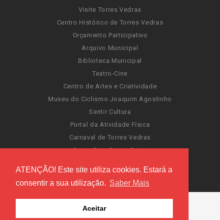
Visite Torres Vedras
Centro Histórico de Torres Vedras
Orçamento Participativo
Arquivo Municipal
Biblioteca Municipal
Teatro-Cine
Centro de Artes e Criatividade
Museu do Ciclismo Joaquim Agostinho
Sentir Cultura
Portal da Atividade Física
Carnaval de Torres Vedras
Santa Cruz Ocean Spirit
Novas Invasões
ATENÇÃO! Este site utiliza cookies. Estará a
Festas de Torres Vedras
consentir a sua utilização.
Saber Mais
Aceitar