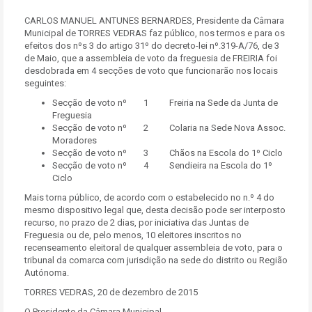
CARLOS MANUEL ANTUNES BERNARDES, Presidente da Câmara
Municipal de TORRES VEDRAS faz público, nos termos e para os
efeitos dos nºs 3 do artigo 31º do decreto-lei nº.319-A/76, de 3
de Maio, que a assembleia de voto da freguesia de FREIRIA foi
desdobrada em 4 secções de voto que funcionarão nos locais
seguintes:
Secção de voto nº 1 Freiria na Sede da Junta de
Freguesia
Secção de voto nº 2 Colaria na Sede Nova Assoc.
Moradores
Secção de voto nº 3 Chãos na Escola do 1º Ciclo
Secção de voto nº 4 Sendieira na Escola do 1º
Ciclo
Mais torna público, de acordo com o estabelecido no n.º 4 do
mesmo dispositivo legal que, desta decisão pode ser interposto
recurso, no prazo de 2 dias, por iniciativa das Juntas de
Freguesia ou de, pelo menos, 10 eleitores inscritos no
recenseamento eleitoral de qualquer assembleia de voto, para o
tribunal da comarca com jurisdição na sede do distrito ou Região
Autónoma.
TORRES VEDRAS, 20 de dezembro de 2015
O Presidente da Câmara Municipal,