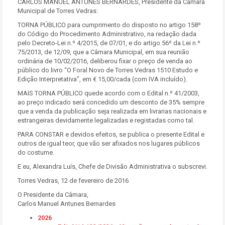
CARLOS MANUEL ANTUNES BERNARDES, Presidente da Câmara
Municipal de Torres Vedras:
TORNA PÚBLICO para cumprimento do disposto no artigo 158º
do Código do Procedimento Administrativo, na redação dada
pelo Decreto-Lei n.º 4/2015, de 07/01, e do artigo 56º da Lei n.º
75/2013, de 12/09, que a Câmara Municipal, em sua reunião
ordinária de 10/02/2016, deliberou fixar o preço de venda ao
público do livro “O Foral Novo de Torres Vedras 1510 Estudo e
Edição Interpretativa”, em € 15,00/cada (com IVA incluído).
MAIS TORNA PÚBLICO quede acordo com o Edital n.º 41/2003,
ao preço indicado será concedido um desconto de 35% sempre
que a venda da publicação seja realizada em livrarias nacionais e
estrangeiras devidamente legalizadas e registadas como tal.
PARA CONSTAR e devidos efeitos, se publica o presente Edital e
outros de igual teor, que vão ser afixados nos lugares públicos
do costume.
E eu, Alexandra Luís, Chefe de Divisão Administrativa o subscrevi.
Torres Vedras, 12 de fevereiro de 2016
O Presidente da Câmara,
Carlos Manuel Antunes Bernardes
2026