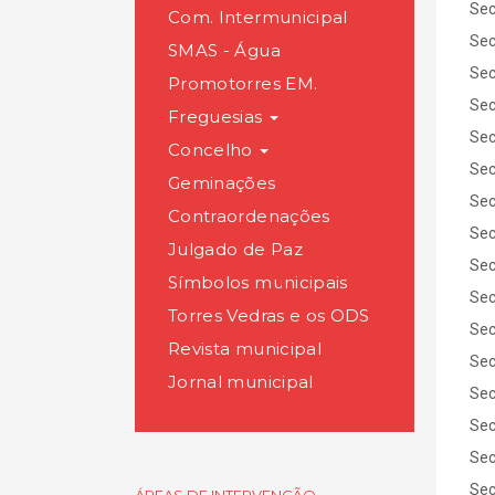
Sec
Com. Intermunicipal
Sec
SMAS - Água
Sec
Promotorres EM.
Sec
Freguesias
Sec
Concelho
Sec
Geminações
Sec
Contraordenações
Sec
Julgado de Paz
Sec
Símbolos municipais
Sec
Torres Vedras e os ODS
Sec
Revista municipal
Sec
Jornal municipal
Sec
Sec
Sec
Sec