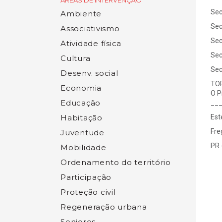
ÁREAS DE INTERVENÇÃO
Sec
Ambiente
Sec
Associativismo
Sec
Atividade física
Sec
Cultura
Sec
Desenv. social
TOR
Economia
O P
Educação
__
Habitação
Est
Fre
Juventude
PR 
Mobilidade
Ordenamento do território
Participação
Proteção civil
Regeneração urbana
Seniores