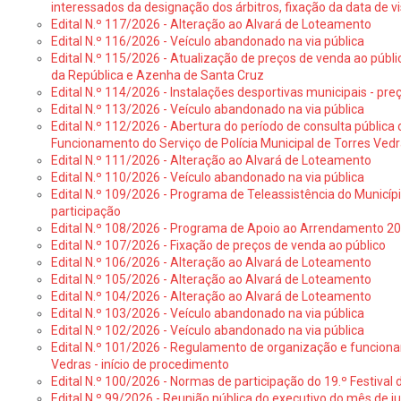
interessados da designação dos árbitros, fixação da data de v
Edital N.º 117/2026 - Alteração ao Alvará de Loteamento
Edital N.º 116/2026 - Veículo abandonado na via pública
Edital N.º 115/2026 - Atualização de preços de venda ao públ
da República e Azenha de Santa Cruz
Edital N.º 114/2026 - Instalações desportivas municipais - preç
Edital N.º 113/2026 - Veículo abandonado na via pública
Edital N.º 112/2026 - Abertura do período de consulta públic
Funcionamento do Serviço de Polícia Municipal de Torres Ved
Edital N.º 111/2026 - Alteração ao Alvará de Loteamento
Edital N.º 110/2026 - Veículo abandonado na via pública
Edital N.º 109/2026 - Programa de Teleassistência do Municíp
participação
Edital N.º 108/2026 - Programa de Apoio ao Arrendamento 2
Edital N.º 107/2026 - Fixação de preços de venda ao público
Edital N.º 106/2026 - Alteração ao Alvará de Loteamento
Edital N.º 105/2026 - Alteração ao Alvará de Loteamento
Edital N.º 104/2026 - Alteração ao Alvará de Loteamento
Edital N.º 103/2026 - Veículo abandonado na via pública
Edital N.º 102/2026 - Veículo abandonado na via pública
Edital N.º 101/2026 - Regulamento de organização e funcionam
Vedras - início de procedimento
Edital N.º 100/2026 - Normas de participação do 19.º Festival d
Edital N.º 99/2026 - Reunião pública do executivo do mês de 