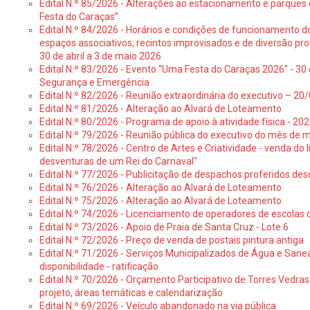
Edital N.º 85/2026 - Alterações ao estacionamento e parque
Festa do Caraças”
Edital N.º 84/2026 - Horários e condições de funcionamento d
espaços associativos, recintos improvisados e de diversão pro
30 de abril a 3 de maio 2026
Edital N.º 83/2026 - Evento “Uma Festa do Caraças 2026” - 30 
Segurança e Emergência
Edital N.º 82/2026 - Reunião extraordinária do executivo – 2
Edital N.º 81/2026 - Alteração ao Alvará de Loteamento
Edital N.º 80/2026 - Programa de apoio à atividade física - 202
Edital N.º 79/2026 - Reunião pública do executivo do mês de 
Edital N.º 78/2026 - Centro de Artes e Criatividade - venda do
desventuras de um Rei do Carnaval"
Edital N.º 77/2026 - Publicitação de despachos proferidos des
Edital N.º 76/2026 - Alteração ao Alvará de Loteamento
Edital N.º 75/2026 - Alteração ao Alvará de Loteamento
Edital N.º 74/2026 - Licenciamento de operadores de escolas 
Edital N.º 73/2026 - Apoio de Praia de Santa Cruz - Lote 6
Edital N.º 72/2026 - Preço de venda de postais pintura antiga
Edital N.º 71/2026 - Serviços Municipalizados de Água e Sane
disponibilidade - ratificação
Edital N.º 70/2026 - Orçamento Participativo de Torres Vedras 
projeto, áreas temáticas e calendarização
Edital N.º 69/2026 - Veículo abandonado na via pública