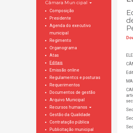
Câmara Municipal
Composição
E
Presidente
d
Agenda do executivo
P
municipal
Dow
Regimento
Organograma
Atas
ELE
Editais
CÂ
Emissão online
Edi
Regulamentos e posturas
MAP
Requerimentos
CAR
Documentos de gestão
art
Arquivo Municipal
sec
Recursos humanos
Sec
Gestão da Qualidade
Sec
Contratação pública
Sec
Publicitação municipal