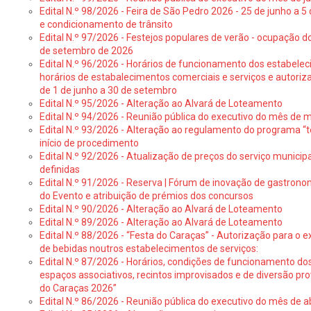
Edital N.º 98/2026 - Feira de São Pedro 2026 - 25 de junho a 5
e condicionamento de trânsito
Edital N.º 97/2026 - Festejos populares de verão - ocupação do
de setembro de 2026
Edital N.º 96/2026 - Horários de funcionamento dos estabele
horários de estabalecimentos comerciais e serviços e autoriz
de 1 de junho a 30 de setembro
Edital N.º 95/2026 - Alteração ao Alvará de Loteamento
Edital N.º 94/2026 - Reunião pública do executivo do mês de 
Edital N.º 93/2026 - Alteração ao regulamento do programa “t
início de procedimento
Edital N.º 92/2026 - Atualização de preços do serviço municip
definidas
Edital N.º 91/2026 - Reserva | Fórum de inovação de gastronom
do Evento e atribuição de prémios dos concursos
Edital N.º 90/2026 - Alteração ao Alvará de Loteamento
Edital N.º 89/2026 - Alteração ao Alvará de Loteamento
Edital N.º 88/2026 - “Festa do Caraças” - Autorização para o 
de bebidas noutros estabelecimentos de serviços:
Edital N.º 87/2026 - Horários, condições de funcionamento do
espaços associativos, recintos improvisados e de diversão pr
do Caraças 2026”
Edital N.º 86/2026 - Reunião pública do executivo do mês de ab