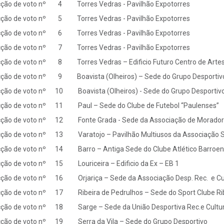
ção de voto nº 4 Torres Vedras - Pavilhão Expotorres
ção de voto nº 5 Torres Vedras - Pavilhão Expotorres
ção de voto nº 6 Torres Vedras - Pavilhão Expotorres
ção de voto nº 7 Torres Vedras - Pavilhão Expotorres
ção de voto nº 8 Torres Vedras – Edificio Futuro Centro de Artes 
ção de voto nº 9 Boavista (Olheiros) – Sede do Grupo Desportiv
ção de voto nº 10 Boavista (Olheiros) - Sede do Grupo Desportiv
ção de voto nº 11 Paul – Sede do Clube de Futebol “Paulenses”
ção de voto nº 12 Fonte Grada - Sede da Associação de Morador
ção de voto nº 13 Varatojo – Pavilhão Multiusos da Associação St
ção de voto nº 14 Barro – Antiga Sede do Clube Atlético Barroe
ção de voto nº 15 Louriceira – Edificio da Ex – EB 1
ção de voto nº 16 Orjariça – Sede da Associação Desp. Rec. e Cul
ção de voto nº 17 Ribeira de Pedrulhos – Sede do Sport Clube Ri
ção de voto nº 18 Sarge – Sede da União Desportiva Rec.e Cultur
ção de voto nº 19 Serra da Vila – Sede do Grupo Desportivo