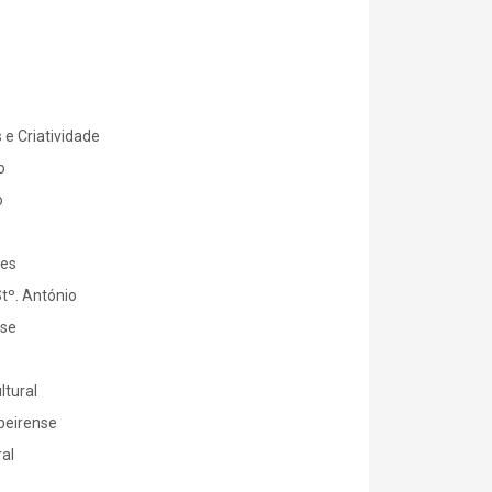
e Criatividade
o
o
es
º. António
nse
tural
beirense
al