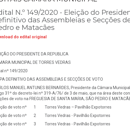
dital N.º 149/2020 - Eleição do Presid
efinitivo das Assembleias e Secções de
edro e Matacães
nload do edital original
IÇÃO DO PRESIDENTE DA REPUBLICA
MARA MUNICIPAL DE TORRES VEDRAS
tal nº 149/2020
A DEFINITIVO DAS ASSEMBLEIAS E SECÇÕES DE VOTO
LOS MANUEL ANTUNES BERNARDES, Presidente da Câmara Municipal de
igo 31º do decreto-lei nº 319-A/76/ de 3 de maio, que na área deste co
ções de voto na FREGUESIA DE SANTA MARIA, SÃO PEDRO E MATACÃ
ção de voto nº 1 Torres Vedras – Pavilhão Expotorres
ção de voto nº 2 Torres Vedras - Pavilhão Expotorres
ção de voto nº 3 Torres Vedras - Pavilhão Expotorres