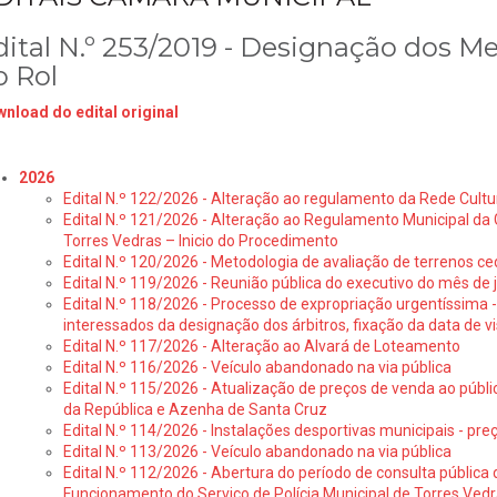
dital N.º 253/2019 - Designação dos 
o Rol
nload do edital original
2026
Edital N.º 122/2026 - Alteração ao regulamento da Rede Cultu
Edital N.º 121/2026 - Alteração ao Regulamento Municipal da 
Torres Vedras – Inicio do Procedimento
Edital N.º 120/2026 - Metodologia de avaliação de terrenos ce
Edital N.º 119/2026 - Reunião pública do executivo do mês de 
Edital N.º 118/2026 - Processo de expropriação urgentíssima -
interessados da designação dos árbitros, fixação da data de v
Edital N.º 117/2026 - Alteração ao Alvará de Loteamento
Edital N.º 116/2026 - Veículo abandonado na via pública
Edital N.º 115/2026 - Atualização de preços de venda ao públ
da República e Azenha de Santa Cruz
Edital N.º 114/2026 - Instalações desportivas municipais - preç
Edital N.º 113/2026 - Veículo abandonado na via pública
Edital N.º 112/2026 - Abertura do período de consulta públic
Funcionamento do Serviço de Polícia Municipal de Torres Ved