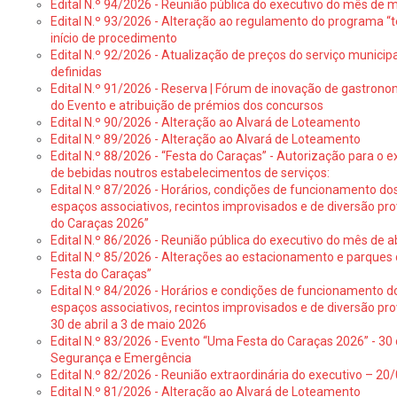
Edital N.º 94/2026 - Reunião pública do executivo do mês de 
Edital N.º 93/2026 - Alteração ao regulamento do programa “t
início de procedimento
Edital N.º 92/2026 - Atualização de preços do serviço municip
definidas
Edital N.º 91/2026 - Reserva | Fórum de inovação de gastronom
do Evento e atribuição de prémios dos concursos
Edital N.º 90/2026 - Alteração ao Alvará de Loteamento
Edital N.º 89/2026 - Alteração ao Alvará de Loteamento
Edital N.º 88/2026 - “Festa do Caraças” - Autorização para o 
de bebidas noutros estabelecimentos de serviços:
Edital N.º 87/2026 - Horários, condições de funcionamento do
espaços associativos, recintos improvisados e de diversão pr
do Caraças 2026”
Edital N.º 86/2026 - Reunião pública do executivo do mês de ab
Edital N.º 85/2026 - Alterações ao estacionamento e parque
Festa do Caraças”
Edital N.º 84/2026 - Horários e condições de funcionamento d
espaços associativos, recintos improvisados e de diversão pro
30 de abril a 3 de maio 2026
Edital N.º 83/2026 - Evento “Uma Festa do Caraças 2026” - 30 
Segurança e Emergência
Edital N.º 82/2026 - Reunião extraordinária do executivo – 2
Edital N.º 81/2026 - Alteração ao Alvará de Loteamento