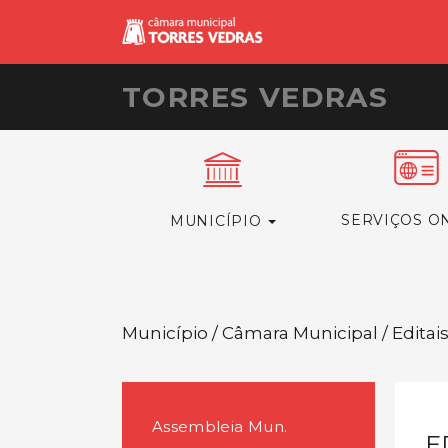
TORRES VEDRAS
SERVIÇOS O
MUNICÍPIO
Município / Câmara Municipal / Editai
Assembleia Mun.
E