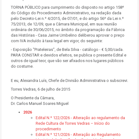
TORNA PÚBLICO para cumprimento do disposto no artigo 158º
do Código do Procedimento Administrativo, na redação dada
pelo Decreto-Lei n.º 4/2015, de 07/01, e do artigo 56º da Lei n.º
75/2013, de 12/09, que a Câmara Municipal, em sua reunião
ordinária de 30/06/2015, no âmbito da programação da Fábrica
das Histórias - Casa Jaime Umbelino deliberou aprovar o preço
com IVA incluído à taxa legal em vigor, do seguinte:
- Exposição "Prateleiras", de Bela Silva - catálogo - € 5,00/cada.
PARA CONSTAR e devidos efeitos, se publica o presente Edital e
outros de igual teor, que vão ser afixados nos lugares públicos
do costume.
E eu, Alexandra Luís, Chefe de Divisão Administrativa o subscrevi.
Torres Vedras, 6 de julho de 2015
O Presidente da Câmara,
Dr. Carlos Manuel Soares Miguel
2026
Edital N.º 122/2026 - Alteração ao regulamento da
Rede Cultura de Torres Vedras – Início do
procedimento
Edital N.º 121/2026 - Alteração ao Regulamento