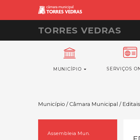
TORRES VEDRAS
SERVIÇOS O
MUNICÍPIO
Município / Câmara Municipal / Editai
Assembleia Mun.
E