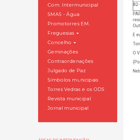
Com. Intermunicipal
82
SMAS - Água
PAR
res
Promotorres EM.
Out
Freguesias
E e
Concelho
Tor
Geminações
O V
Contraordenações
(Po
Julgado de Paz
Nel
Símbolos municipais
Torres Vedras e os ODS
Revista municipal
Jornal municipal