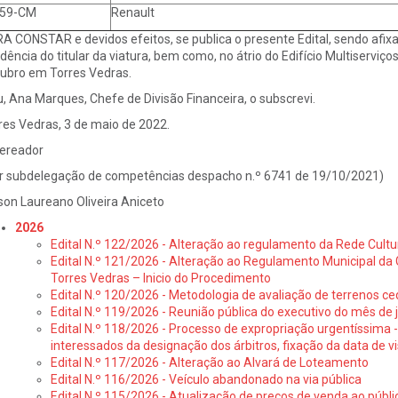
-59-CM
Renault
A CONSTAR e devidos efeitos, se publica o presente Edital, sendo afix
idência do titular da viatura, bem como, no átrio do Edifício Multiserviço
ubro em Torres Vedras.
u, Ana Marques, Chefe de Divisão Financeira, o subscrevi.
res Vedras, 3 de maio de 2022.
ereador
r subdelegação de competências despacho n.º 6741 de 19/10/2021)
son Laureano Oliveira Aniceto
2026
Edital N.º 122/2026 - Alteração ao regulamento da Rede Cultu
Edital N.º 121/2026 - Alteração ao Regulamento Municipal da 
Torres Vedras – Inicio do Procedimento
Edital N.º 120/2026 - Metodologia de avaliação de terrenos ce
Edital N.º 119/2026 - Reunião pública do executivo do mês de 
Edital N.º 118/2026 - Processo de expropriação urgentíssima -
interessados da designação dos árbitros, fixação da data de v
Edital N.º 117/2026 - Alteração ao Alvará de Loteamento
Edital N.º 116/2026 - Veículo abandonado na via pública
Edital N.º 115/2026 - Atualização de preços de venda ao públ