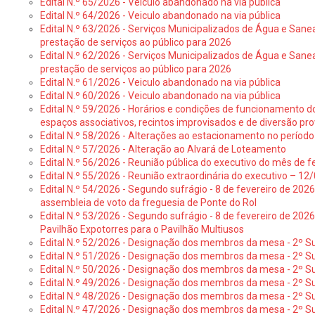
Edital N.º 65/2026 - Veiculo abandonado na via pública
Edital N.º 64/2026 - Veiculo abandonado na via pública
Edital N.º 63/2026 - Serviços Municipalizados de Água e Sane
prestação de serviços ao público para 2026
Edital N.º 62/2026 - Serviços Municipalizados de Água e Sane
prestação de serviços ao público para 2026
Edital N.º 61/2026 - Veiculo abandonado na via pública
Edital N.º 60/2026 - Veiculo abandonado na via pública
Edital N.º 59/2026 - Horários e condições de funcionamento d
espaços associativos, recintos improvisados e de diversão pro
Edital N.º 58/2026 - Alterações ao estacionamento no período 
Edital N.º 57/2026 - Alteração ao Alvará de Loteamento
Edital N.º 56/2026 - Reunião pública do executivo do mês de fe
Edital N.º 55/2026 - Reunião extraordinária do executivo – 1
Edital N.º 54/2026 - Segundo sufrágio - 8 de fevereiro de 202
assembleia de voto da freguesia de Ponte do Rol
Edital N.º 53/2026 - Segundo sufrágio - 8 de fevereiro de 202
Pavilhão Expotorres para o Pavilhão Multiusos
Edital N.º 52/2026 - Designação dos membros da mesa - 2º Su
Edital N.º 51/2026 - Designação dos membros da mesa - 2º S
Edital N.º 50/2026 - Designação dos membros da mesa - 2º Su
Edital N.º 49/2026 - Designação dos membros da mesa - 2º S
Edital N.º 48/2026 - Designação dos membros da mesa - 2º Suf
Edital N.º 47/2026 - Designação dos membros da mesa - 2º Suf