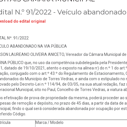
dital N.º 91/2022 - Veículo abandonado
nload do edital original
TAL Nº. 91/2022
ICULO ABANDONADO NA VIA PÚBLICA
SON LAUREANO OLIVEIRA ANICETO, Vereador da Câmara Municipal de 
NA PÚBLICO que, no uso da competência subdelegada pela Presidente
1, datado de 19/10/2021, atento o exposto na alínea rr) do n.º 1 do art.º
ação, conjugado com o art.º 43.º do Regulamento de Estacionamento,
ndonados do Município de Torres Vedras, e ainda com o estipulado no n.
ovado pelo Decreto-Lei n.º 114/94, de 03/05, na sua atual redação, faz
racional Municipal, sito no Paul, Concelho de Torres Vedras, a viatura ab
s efetivação de prova de propriedade da mesma, poderá proceder ao 
pesas de remoção e depósito, no prazo de 45 dias, a partir da data de 
icipal, findo o qual será considerada abandonada por ocupação por esta
referido Código.
rícula
Marca / Modelo