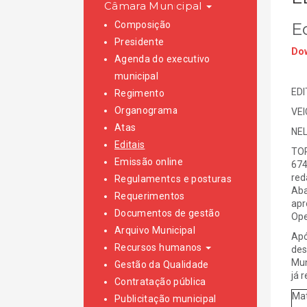
Câmara Municipal
Composição
E
Presidente
Dow
Agenda do executivo
municipal
EDI
Regimento
Organograma
VE
Atas
NEL
Editais
TOR
Emissão online
674
red
Regulamentos e posturas
Aba
Requerimentos
apr
Documentos de gestão
Ope
Arquivo Municipal
Apó
Recursos humanos
des
Mun
Gestão da Qualidade
já 
Contratação pública
Mat
Publicitação municipal