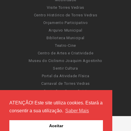
Visite Torres Vedras
Centro Histórico de Torres Vedras
Orçamento Participativo
Arquivo Municipal
Biblioteca Municipal
Teatro-Cine
Centro de Artes e Criatividade
Museu do Ciclismo Joaquim Agostinho
Sentir Cultura
Portal da Atividade Física
Carnaval de Torres Vedras
Santa Cruz Ocean Spirit
Novas Invasões
ATENÇÃO! Este site utiliza cookies. Estará a
Festas de Torres Vedras
consentir a sua utilização.
Saber Mais
Aceitar