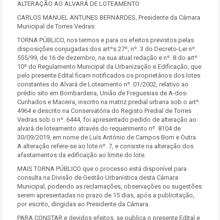
ALTERAÇÃO AO ALVARÁ DE LOTEAMENTO
CARLOS MANUEL ANTUNES BERNARDES, Presidente da Câmara
Municipal de Torres Vedras:
TORNA PÚBLICO, nos termos e para os efeitos previstos pelas
disposições conjugadas dos artºs 27º, nº. 3 do Decreto-Lei nº.
555/99, de 16 de dezembro, na sua atual redação e nº. 8 do artº
10º do Regulamento Municipal da Urbanização e Edificação, que
pelo presente Edital ficam notificados os proprietários dos lotes
constantes do Alvará de Loteamento nº. 01/2002, relativo ao
prédio sito em Bombardeira, União de Freguesias de A-dos-
Cunhados e Maceira, inscrito na matriz predial urbana sob o artº.
4964 e descrito na Conservatória do Registo Predial de Torres
Vedras sob o nº. 6444, foi apresentado pedido de alteração ao
alvará de loteamento através do requerimento nº. 8104 de
30/09/2019, em nome de Luís António de Campos Bom e Outra.
A alteração refere-se ao lote nº. 7, e consiste na alteração dos
afastamentos da edificação ao limite do lote.
MAIS TORNA PÚBLICO que o processo está disponível para
consulta na Divisão de Gestão Urbanística desta Câmara
Municipal, podendo as reclamações, observações ou sugestões
serem apresentadas no prazo de 15 dias, após a publicitação,
por escrito, dirigidas ao Presidente da Câmara.
PARA CONSTAR e devidos efeitos, se publica o presente Edital e