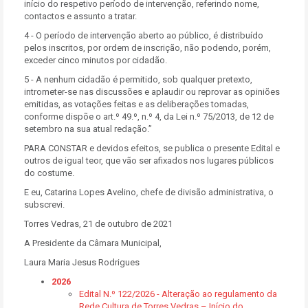
início do respetivo período de intervenção, referindo nome,
contactos e assunto a tratar.
4 - O período de intervenção aberto ao público, é distribuído
pelos inscritos, por ordem de inscrição, não podendo, porém,
exceder cinco minutos por cidadão.
5 - A nenhum cidadão é permitido, sob qualquer pretexto,
intrometer-se nas discussões e aplaudir ou reprovar as opiniões
emitidas, as votações feitas e as deliberações tomadas,
conforme dispõe o art.º 49.º, n.º 4, da Lei n.º 75/2013, de 12 de
setembro na sua atual redação.”
PARA CONSTAR e devidos efeitos, se publica o presente Edital e
outros de igual teor, que vão ser afixados nos lugares públicos
do costume.
E eu, Catarina Lopes Avelino, chefe de divisão administrativa, o
subscrevi.
Torres Vedras, 21 de outubro de 2021
A Presidente da Câmara Municipal,
Laura Maria Jesus Rodrigues
2026
Edital N.º 122/2026 - Alteração ao regulamento da
Rede Cultura de Torres Vedras – Início do