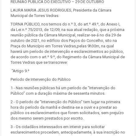
REUNIÃO PÚBLICA DO EXECUTIVO – 29 DE OUTUBRO
LAURA MARIA JESUS RODRIGUES, Presidente da Câmara
Municipal de Torres Vedras:
TORNA PÚBLICO, nos termos do n.º 3, do art.º 49.º, do Anexo I,
da Lei n.º 75/2013, de 12/09, na sua atual redação, que a próxima
reunião pública da Câmara Municipal, realizar-se-á no dia 29 de
outubro de 2021, no edifício dos Paços do Concelho, sito na
Praça do Município em Torres Vedras,pelas 9h30m, na qual
haverá um período de intervenção e esclarecimentos ao público,
de acordo com o art.º 9.º, do Regimento da Câmara Municipal de
Torres Vedras que se transcreve:
“Artigo 9.º
Período de Intervenção do Público
1 - Nas reuniões públicas há um período de “Intervenção do
Público” com a duração máxima de sessenta minutos.
2 - O período de “Intervenção do Público” tem lugar na primeira
hora do período da manhã e destina-se a ouvir e a prestar ao
público os esclarecimentos que forem solicitados, sem prejuízo
dos mesmo serem prestados por escrito.
3 - Os cidadãos interessados em intervir para solicitar
esclarecimentos procedem, antecipadamente, à sua inscrição no