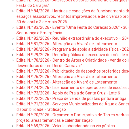
Edital N.º 85/2026 - Alterações ao estacionamento e parque
Festa do Caraças”
Edital N.º 84/2026 - Horários e condições de funcionamento d
espaços associativos, recintos improvisados e de diversão pro
30 de abril a 3 de maio 2026
Edital N.º 83/2026 - Evento “Uma Festa do Caraças 2026” - 30 
Segurança e Emergência
Edital N.º 82/2026 - Reunião extraordinária do executivo – 2
Edital N.º 81/2026 - Alteração ao Alvará de Loteamento
Edital N.º 80/2026 - Programa de apoio à atividade física - 202
Edital N.º 79/2026 - Reunião pública do executivo do mês de 
Edital N.º 78/2026 - Centro de Artes e Criatividade - venda do
desventuras de um Rei do Carnaval"
Edital N.º 77/2026 - Publicitação de despachos proferidos des
Edital N.º 76/2026 - Alteração ao Alvará de Loteamento
Edital N.º 75/2026 - Alteração ao Alvará de Loteamento
Edital N.º 74/2026 - Licenciamento de operadores de escolas 
Edital N.º 73/2026 - Apoio de Praia de Santa Cruz - Lote 6
Edital N.º 72/2026 - Preço de venda de postais pintura antiga
Edital N.º 71/2026 - Serviços Municipalizados de Água e Sane
disponibilidade - ratificação
Edital N.º 70/2026 - Orçamento Participativo de Torres Vedras 
projeto, áreas temáticas e calendarização
Edital N.º 69/2026 - Veículo abandonado na via pública