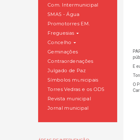
Com. Intermunicipal
SMAS - Água
Promotorres EM.
Freguesias
Concelho
Geminações
PAR
púb
Contraordenações
E e
Julgado de Paz
Tor
Símbolos municipais
O P
Torres Vedras e os ODS
Car
Revista municipal
Jornal municipal