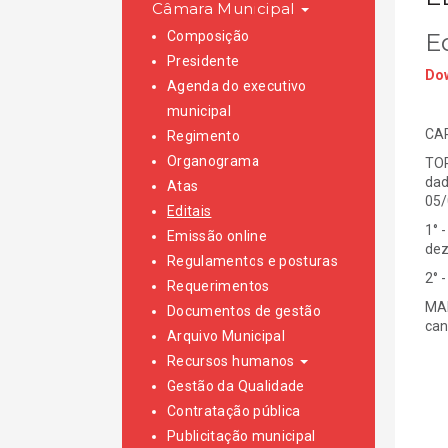
Câmara Municipal
Composição
E
Presidente
Dow
Agenda do executivo
municipal
CAR
Regimento
Organograma
TOR
dad
Atas
05/
Editais
1° 
Emissão online
dez
Regulamentos e posturas
2° 
Requerimentos
MAI
Documentos de gestão
can
Arquivo Municipal
Recursos humanos
Gestão da Qualidade
Contratação pública
Publicitação municipal