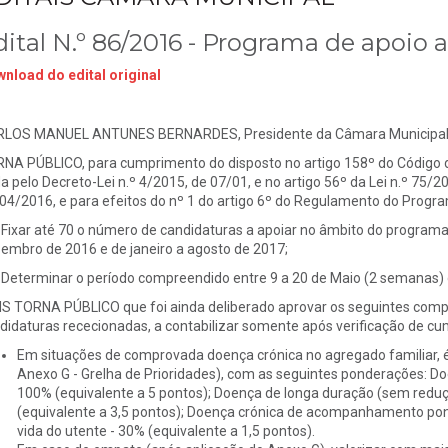
dital N.º 86/2016 - Programa de apoio
nload do edital original
LOS MANUEL ANTUNES BERNARDES, Presidente da Câmara Municipal d
NA PÚBLICO, para cumprimento do disposto no artigo 158º do Código 
a pelo Decreto-Lei n.º 4/2015, de 07/01, e no artigo 56º da Lei n.º 75/
04/2016, e para efeitos do nº 1 do artigo 6º do Regulamento do Progr
- Fixar até 70 o número de candidaturas a apoiar no âmbito do programa
embro de 2016 e de janeiro a agosto de 2017;
- Determinar o período compreendido entre 9 a 20 de Maio (2 semanas)
S TORNA PÚBLICO que foi ainda deliberado aprovar os seguintes comp
didaturas rececionadas, a contabilizar somente após verificação de cu
Em situações de comprovada doença crónica no agregado familiar, é
Anexo G - Grelha de Prioridades), com as seguintes ponderações: D
100% (equivalente a 5 pontos); Doença de longa duração (sem redu
(equivalente a 3,5 pontos); Doença crónica de acompanhamento pon
vida do utente - 30% (equivalente a 1,5 pontos).