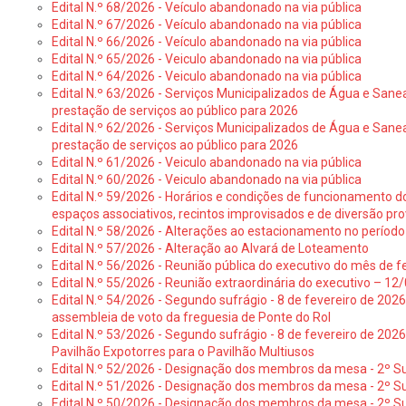
Edital N.º 68/2026 - Veículo abandonado na via pública
Edital N.º 67/2026 - Veículo abandonado na via pública
Edital N.º 66/2026 - Veículo abandonado na via pública
Edital N.º 65/2026 - Veiculo abandonado na via pública
Edital N.º 64/2026 - Veiculo abandonado na via pública
Edital N.º 63/2026 - Serviços Municipalizados de Água e Sane
prestação de serviços ao público para 2026
Edital N.º 62/2026 - Serviços Municipalizados de Água e Sane
prestação de serviços ao público para 2026
Edital N.º 61/2026 - Veiculo abandonado na via pública
Edital N.º 60/2026 - Veiculo abandonado na via pública
Edital N.º 59/2026 - Horários e condições de funcionamento d
espaços associativos, recintos improvisados e de diversão pro
Edital N.º 58/2026 - Alterações ao estacionamento no período 
Edital N.º 57/2026 - Alteração ao Alvará de Loteamento
Edital N.º 56/2026 - Reunião pública do executivo do mês de fe
Edital N.º 55/2026 - Reunião extraordinária do executivo – 1
Edital N.º 54/2026 - Segundo sufrágio - 8 de fevereiro de 202
assembleia de voto da freguesia de Ponte do Rol
Edital N.º 53/2026 - Segundo sufrágio - 8 de fevereiro de 202
Pavilhão Expotorres para o Pavilhão Multiusos
Edital N.º 52/2026 - Designação dos membros da mesa - 2º Su
Edital N.º 51/2026 - Designação dos membros da mesa - 2º S
Edital N.º 50/2026 - Designação dos membros da mesa - 2º Su