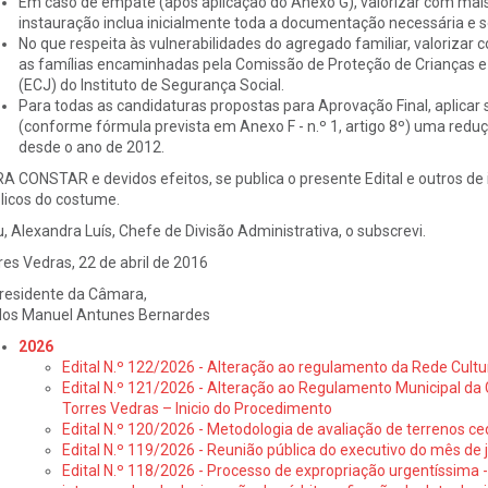
Em caso de empate (após aplicação do Anexo G), valorizar com mais 
instauração inclua inicialmente toda a documentação necessária e so
No que respeita às vulnerabilidades do agregado familiar, valorizar
as famílias encaminhadas pela Comissão de Proteção de Crianças e
(ECJ) do Instituto de Segurança Social.
Para todas as candidaturas propostas para Aprovação Final, aplicar 
(conforme fórmula prevista em Anexo F - n.º 1, artigo 8º) uma red
desde o ano de 2012.
A CONSTAR e devidos efeitos, se publica o presente Edital e outros de i
licos do costume.
u, Alexandra Luís, Chefe de Divisão Administrativa, o subscrevi.
res Vedras, 22 de abril de 2016
residente da Câmara,
los Manuel Antunes Bernardes
2026
Edital N.º 122/2026 - Alteração ao regulamento da Rede Cultu
Edital N.º 121/2026 - Alteração ao Regulamento Municipal da 
Torres Vedras – Inicio do Procedimento
Edital N.º 120/2026 - Metodologia de avaliação de terrenos ce
Edital N.º 119/2026 - Reunião pública do executivo do mês de 
Edital N.º 118/2026 - Processo de expropriação urgentíssima -