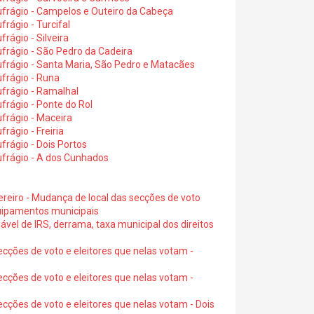
ufrágio - Campelos e Outeiro da Cabeça
rágio - Turcifal
rágio - Silveira
frágio - São Pedro da Cadeira
frágio - Santa Maria, São Pedro e Matacães
frágio - Runa
frágio - Ramalhal
frágio - Ponte do Rol
frágio - Maceira
rágio - Freiria
rágio - Dois Portos
ufrágio - A dos Cunhados
ereiro - Mudança de local das secções de voto
quipamentos municipais
ável de IRS, derrama, taxa municipal dos direitos
ecções de voto e eleitores que nelas votam -
ecções de voto e eleitores que nelas votam -
ecções de voto e eleitores que nelas votam - Dois