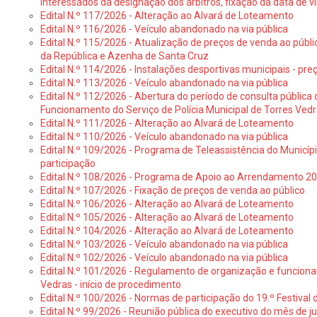
interessados da designação dos árbitros, fixação da data de v
Edital N.º 117/2026 - Alteração ao Alvará de Loteamento
Edital N.º 116/2026 - Veículo abandonado na via pública
Edital N.º 115/2026 - Atualização de preços de venda ao públ
da República e Azenha de Santa Cruz
Edital N.º 114/2026 - Instalações desportivas municipais - preç
Edital N.º 113/2026 - Veículo abandonado na via pública
Edital N.º 112/2026 - Abertura do período de consulta públic
Funcionamento do Serviço de Polícia Municipal de Torres Ved
Edital N.º 111/2026 - Alteração ao Alvará de Loteamento
Edital N.º 110/2026 - Veículo abandonado na via pública
Edital N.º 109/2026 - Programa de Teleassistência do Municíp
participação
Edital N.º 108/2026 - Programa de Apoio ao Arrendamento 2
Edital N.º 107/2026 - Fixação de preços de venda ao público
Edital N.º 106/2026 - Alteração ao Alvará de Loteamento
Edital N.º 105/2026 - Alteração ao Alvará de Loteamento
Edital N.º 104/2026 - Alteração ao Alvará de Loteamento
Edital N.º 103/2026 - Veículo abandonado na via pública
Edital N.º 102/2026 - Veículo abandonado na via pública
Edital N.º 101/2026 - Regulamento de organização e funcionam
Vedras - início de procedimento
Edital N.º 100/2026 - Normas de participação do 19.º Festival d
Edital N.º 99/2026 - Reunião pública do executivo do mês de 