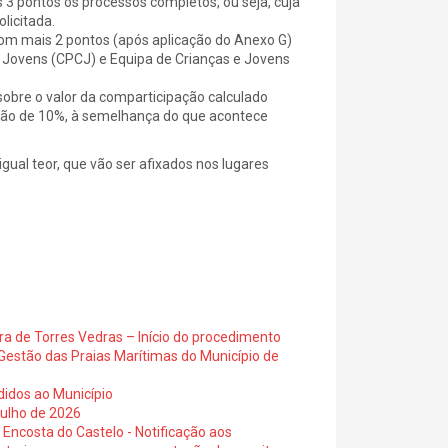
3 pontos os processos completos, ou seja, cuja
licitada.
 com mais 2 pontos (após aplicação do Anexo G)
 Jovens (CPCJ) e Equipa de Crianças e Jovens
sobre o valor da comparticipação calculado
ução de 10%, à semelhança do que acontece
gual teor, que vão ser afixados nos lugares
ra de Torres Vedras – Início do procedimento
Gestão das Praias Marítimas do Município de
didos ao Município
julho de 2026
 Encosta do Castelo - Notificação aos