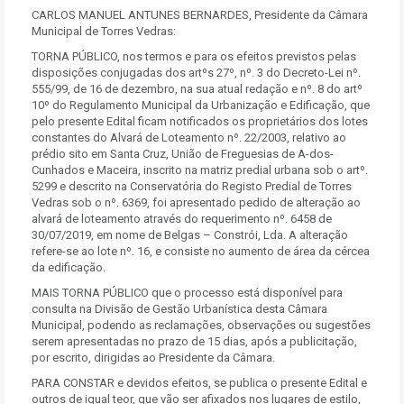
CARLOS MANUEL ANTUNES BERNARDES, Presidente da Câmara
Municipal de Torres Vedras:
TORNA PÚBLICO, nos termos e para os efeitos previstos pelas
disposições conjugadas dos artºs 27º, nº. 3 do Decreto-Lei nº.
555/99, de 16 de dezembro, na sua atual redação e nº. 8 do artº
10º do Regulamento Municipal da Urbanização e Edificação, que
pelo presente Edital ficam notificados os proprietários dos lotes
constantes do Alvará de Loteamento nº. 22/2003, relativo ao
prédio sito em Santa Cruz, União de Freguesias de A-dos-
Cunhados e Maceira, inscrito na matriz predial urbana sob o artº.
5299 e descrito na Conservatória do Registo Predial de Torres
Vedras sob o nº. 6369, foi apresentado pedido de alteração ao
alvará de loteamento através do requerimento nº. 6458 de
30/07/2019, em nome de Belgas – Constrói, Lda. A alteração
refere-se ao lote nº. 16, e consiste no aumento de área da cércea
da edificação.
MAIS TORNA PÚBLICO que o processo está disponível para
consulta na Divisão de Gestão Urbanística desta Câmara
Municipal, podendo as reclamações, observações ou sugestões
serem apresentadas no prazo de 15 dias, após a publicitação,
por escrito, dirigidas ao Presidente da Câmara.
PARA CONSTAR e devidos efeitos, se publica o presente Edital e
outros de igual teor, que vão ser afixados nos lugares de estilo,