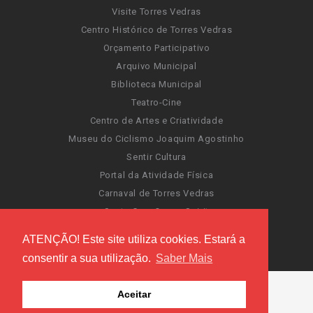
Visite Torres Vedras
Centro Histórico de Torres Vedras
Orçamento Participativo
Arquivo Municipal
Biblioteca Municipal
Teatro-Cine
Centro de Artes e Criatividade
Museu do Ciclismo Joaquim Agostinho
Sentir Cultura
Portal da Atividade Física
Carnaval de Torres Vedras
Santa Cruz Ocean Spirit
Novas Invasões
ATENÇÃO! Este site utiliza cookies. Estará a
Festas de Torres Vedras
consentir a sua utilização.
Saber Mais
Aceitar