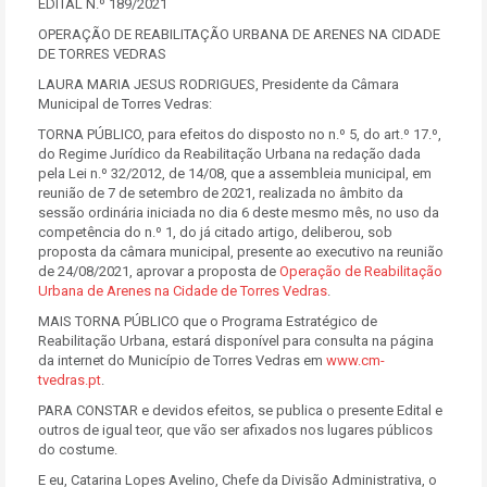
EDITAL N.º 189/2021
OPERAÇÃO DE REABILITAÇÃO URBANA DE ARENES NA CIDADE
DE TORRES VEDRAS
LAURA MARIA JESUS RODRIGUES, Presidente da Câmara
Municipal de Torres Vedras:
TORNA PÚBLICO, para efeitos do disposto no n.º 5, do art.º 17.º,
do Regime Jurídico da Reabilitação Urbana na redação dada
pela Lei n.º 32/2012, de 14/08, que a assembleia municipal, em
reunião de 7 de setembro de 2021, realizada no âmbito da
sessão ordinária iniciada no dia 6 deste mesmo mês, no uso da
competência do n.º 1, do já citado artigo, deliberou, sob
proposta da câmara municipal, presente ao executivo na reunião
de 24/08/2021, aprovar a proposta de
Operação de Reabilitação
Urbana de Arenes na Cidade de Torres Vedras
.
MAIS TORNA PÚBLICO que o Programa Estratégico de
Reabilitação Urbana, estará disponível para consulta na página
da internet do Município de Torres Vedras em
www.cm-
tvedras.pt
.
PARA CONSTAR e devidos efeitos, se publica o presente Edital e
outros de igual teor, que vão ser afixados nos lugares públicos
do costume.
E eu, Catarina Lopes Avelino, Chefe da Divisão Administrativa, o