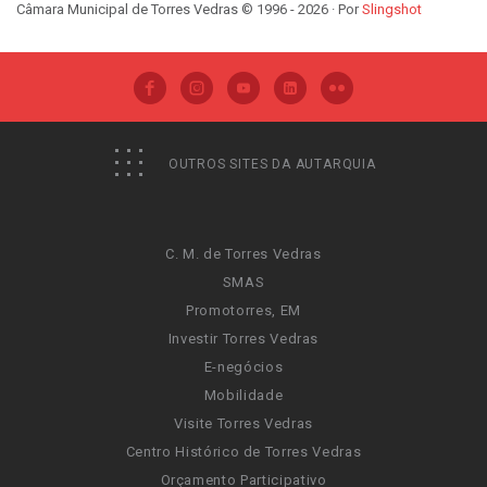
Câmara Municipal de Torres Vedras © 1996 - 2026 · Por
Slingshot
OUTROS SITES DA AUTARQUIA
C. M. de Torres Vedras
SMAS
Promotorres, EM
Investir Torres Vedras
E-negócios
Mobilidade
Visite Torres Vedras
Centro Histórico de Torres Vedras
Orçamento Participativo