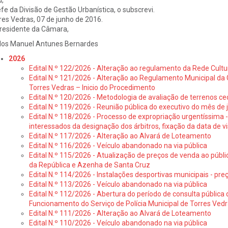
u,
fe da Divisão de Gestão Urbanística, o subscrevi.
res Vedras, 07 de junho de 2016.
residente da Câmara,
los Manuel Antunes Bernardes
2026
Edital N.º 122/2026 - Alteração ao regulamento da Rede Cultu
Edital N.º 121/2026 - Alteração ao Regulamento Municipal da 
Torres Vedras – Inicio do Procedimento
Edital N.º 120/2026 - Metodologia de avaliação de terrenos ce
Edital N.º 119/2026 - Reunião pública do executivo do mês de 
Edital N.º 118/2026 - Processo de expropriação urgentíssima -
interessados da designação dos árbitros, fixação da data de v
Edital N.º 117/2026 - Alteração ao Alvará de Loteamento
Edital N.º 116/2026 - Veículo abandonado na via pública
Edital N.º 115/2026 - Atualização de preços de venda ao públ
da República e Azenha de Santa Cruz
Edital N.º 114/2026 - Instalações desportivas municipais - preç
Edital N.º 113/2026 - Veículo abandonado na via pública
Edital N.º 112/2026 - Abertura do período de consulta públic
Funcionamento do Serviço de Polícia Municipal de Torres Ved
Edital N.º 111/2026 - Alteração ao Alvará de Loteamento
Edital N.º 110/2026 - Veículo abandonado na via pública