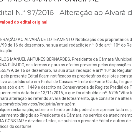
ital N.º 97/2016 - Alteração ao Alvará
nload do edital original
ERAÇÃO AO ALVARÁ DE LOTEAMENTO. Notificação dos proprietários dos lo
/99 de 16 de dezembro, na sua atual redação)e nº. 8 do artº. 10º do 
ficação.
LOS MANUEL ANTUNES BERNARDES, Presidente da Câmara Municipal d
NA PÚBLICO, nos termos e para os efeitos previstos pelas disposições c
 555/99, de 16 de dezembro, na sua atual redação e artº 10º do Regula
 pelo presente Edital ficam notificados os proprietários dos lotes cons
ativo ao prédio sito em Pinhal de Cascais – limite de Fonte Grada, fregues
ana sob o artº. 1449 e descrito na Conservatória do Registo Predial de T
uerimento datado de 13/11/2015, a que foi atribuído o nº. 6796 "Vítor Ma
ara alteração ao referido alvará de loteamento, que consiste na altera
a comércio/serviços/indústria/armazém.
lquer reclamação, sobre o referido pedido poderá ser apresentada no pr
uerimento dirigido ao Presidente da Câmara, no serviço de atendiment
A CONSTAR e devidos efeitos, se publica o presente Edital e outros de i
licos do costume.