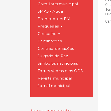
E e
Com. Intermunicipal
Che
Tor
SMAS - Água
O P
Promotorres EM.
Car
Freguesias
Concelho
Geminações
Contraordenações
Julgado de Paz
Símbolos municipais
Torres Vedras e os ODS
Revista municipal
Jornal municipal