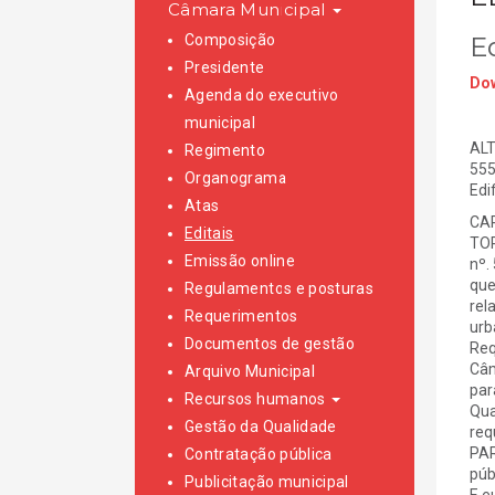
Câmara Municipal
Composição
Ed
Presidente
Dow
Agenda do executivo
municipal
ALT
Regimento
555
Organograma
Edi
Atas
CAR
Editais
TOR
Emissão online
nº.
que
Regulamentos e posturas
rel
Requerimentos
urb
Documentos de gestão
Req
Câm
Arquivo Municipal
par
Recursos humanos
Qua
Gestão da Qualidade
req
PAR
Contratação pública
púb
Publicitação municipal