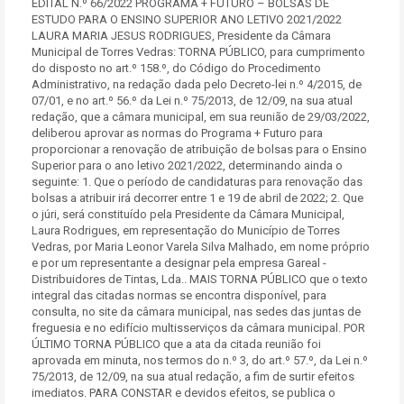
EDITAL N.º 66/2022 PROGRAMA + FUTURO – BOLSAS DE ESTUDO PARA O ENSINO SUPERIOR ANO LETIVO 2021/2022 LAURA MARIA JESUS RODRIGUES, Presidente da Câmara Municipal de Torres Vedras: TORNA PÚBLICO, para cumprimento do disposto no art.º 158.º, do Código do Procedimento Administrativo, na redação dada pelo Decreto-lei n.º 4/2015, de 07/01, e no art.º 56.º da Lei n.º 75/2013, de 12/09, na sua atual redação, que a câmara municipal, em sua reunião de 29/03/2022, deliberou aprovar as normas do Programa + Futuro para proporcionar a renovação de atribuição de bolsas para o Ensino Superior para o ano letivo 2021/2022, determinando ainda o seguinte: 1. Que o período de candidaturas para renovação das bolsas a atribuir irá decorrer entre 1 e 19 de abril de 2022; 2. Que o júri, será constituído pela Presidente da Câmara Municipal, Laura Rodrigues, em representação do Município de Torres Vedras, por Maria Leonor Varela Silva Malhado, em nome próprio e por um representante a designar pela empresa Gareal - Distribuidores de Tintas, Lda.. MAIS TORNA PÚBLICO que o texto integral das citadas normas se encontra disponível, para consulta, no site da câmara municipal, nas sedes das juntas de freguesia e no edifício multisserviços da câmara municipal. POR ÚLTIMO TORNA PÚBLICO que a ata da citada reunião foi aprovada em minuta, nos termos do n.º 3, do art.º 57.º, da Lei n.º 75/2013, de 12/09, na sua atual redação, a fim de surtir efeitos imediatos. PARA CONSTAR e devidos efeitos, se publica o presente edital e outros de igual teor, que vão ser afixados nos lugares públicos do costume. E eu, Catarina Lopes Avelino, Chefe de Divisão Administrativa, o subscrevi. Torres Vedras, 4 de abril de 2022 A Presidente da Câmara Municipal, Laura Maria Jesus Rodrigues PROGRAMA + FUTURO – BOLSAS DE ESTUDO PARA O ENSINO SUPERIOR Torres Vedras NORMAS DE PARTICIPAÇAO E ATRIBUIÇAO - RENOVAÇÃO A educação e a formação dos jovens é uma responsabilidade de toda a Sociedade Civil. Ciente deste princípio, o Município de Torres Vedras, decidiu manter a iniciativa de apoio e incentivo ao acesso e frequência do ensino superior a estudantes carenciados do nosso concelho. Esse apoio será materializado através de auxílio económico, com vista à frequência quer de cursos técnicos superiores profissionais, quer de ciclos de estudos que atribuam o grau de licenciatura, contribuindo desta forma para a melhoria da qualificação técnica de jovens do nosso concelho e para a consequente promoção económica, social e cultural do mesmo. O meio adotado para a concretização destes incentivos será a concessão de Bolsas de Estudo, cujo processo se regerá pelas presentes normas de participação e atribuição - renovação: Artigo 1º Objeto As presentes normas estabelecem o regime de renovação de Bolsas de Estudo a estudantes carenciados, residentes há pelo menos 5 anos no concelho de Torres Vedras. Artigo 2.º Conceito A Bolsa de Estudo é uma prestação pecuniária, destinada à comparticipação dos encargos inerentes à frequência de um curso no ensino superior. Artigo 3.º Âmbito de Aplicação Podem candidatar-se à renovação de uma Bolsa de Estudo os estudantes que cumpram cumulativamente as seguintes condições: a) Tenham sido abrangidos pelo programa no ano letivo 20/21 b) Integrem um agregado familiar cujo rendimento mensal “per capita” (RPC) não seja superior a 75% do IAS. Artigo 4.º Candidatura 1. A candidatura à renovação da Bolsa de Estudo é formalizada pelo estudante, quando for maior, ou pelo respetivo encarregado de educação quando o estudante for menor, em Boletim facultado pela Câmara Municipal de Torres Vedras. 2. Anualmente, a Câmara Municipal de Torres Vedras emitirá deliberação com os prazos fixados para a renovação das Bolsas de Estudo, que será publicitado através da afixação de Editais na Câmara Municipal. 3. A renovação da Bolsa de Estudo é requerida anualmente. 4. O Boletim de Candidatura, devidamente preenchido e assinado, deverá ser entregue na Câmara Municipal de Torres Vedras acompanhado dos seguintes documentos: a) Exibição do Bilhete de Identidade / Cartão de Cidadão/ Cartão de Contribuinte, do estudante e do encarregado de Educação (quando o estudante for menor) no momento da entrega da candidatura. b) Atestado de residência emitido pela Junta de Freguesia indicando o número de anos de residência no concelho. c) Certificado de aproveitamento escolar do último ano de frequência de ensino superior. d) Fotocópia da última declaração de rendimentos do próprio ou do agregado familiar para efeitos de liquidação do imposto sobre o rendimento de pessoas singulares do próprio ou do agregado familiar. e) Fotocópia da Nota de Liquidação das Finanças, tendo como referência a declaração solicitada na alínea anterior de todos os membros do agregado familiar. f) Documento comprovativo das despesas para dedução à colecta em sede de IRS. g) Comprovativo da inscrição no estabelecimento de ensino superior. h) Comprovativo de sucesso escolar em todas as disciplinas do ano escolar transato, com média mínima de 12 valores. i) Outros documentos relevantes que, eventualmente, venham a ser solicitados. j) A renovação da bolsa está sujeita a candidatura anual. k) No prazo de 8 (oito) dias a contar da comunicação da Câmara Municipal, os concorrentes poderão suprir a falta de qualquer documento, não o fazendo, fica automaticamente rejeitada a candidatura apresentada nesse ano. Artigo 5.º Rendimento mensal do agregado familiar 1- Considera-se agregado familiar do candidato o conjunto formado pelo cônjuge ou pessoa que com ele viva em união de facto, filhos, pais ou representantes legais e irmãos que com ele vivam em economia comum. 2- O cálculo do rendimento “per capita” é efetuado pela aplicação da seguinte fórmula: RPC = [(R+B) – (E+H+S)] : (12N) Em que RPC – rendimento mensal “per capita”; R – rendimento anual ilíquido do agregado familiar; B – valor anual da bolsa de estudo auferida pelo candidato na instituição de ensino superior no ano a que diz respeito o IRS; E – encargos anuais com educação, conforme valor declarado em IRS, com limite máximo de 2.500,00€; H - encargos anuais com a habitação, com limite máximo de 1.000,00€; S – encargos com saúde, conforme valor declarado em IRS; N- números de elementos do agregado familiar. Artigo 6.º Processo de avaliação para a concessão da renovação das Bolsas de Estudo A candidatura e documentos que a acompanham são rececionados e analisados pela Divisão de Educação da Câmara Municipal a fim de apurar o rendimento do agregado familiar do candidato e avaliar se a documentação inerente à candidatura se encontra conforme o artigo 4.º e se são preenchidos todos os requisitos da candidatura. Artigo 7.º Júri de avaliação 1. O Júri de avaliação e concessão da renovação das Bolsas de Estudo será formado por 3 elementos, nomeados anualmente pela Câmara Municipal. 2. A composição desse Júri será revista anualmente, devendo ser alterada a sua composição. 3. Após o descrito no artigo 6.º, com base na informação obtida pela Divisão de Educação, o Júri avalia as características e requisitos dos candidatos, nomeadamente através da realização de uma entrevista a cada um dos apurados. Artigo 8.º Critérios que presidem à atribuição da renovação da Bolsa 1. Os candidatos têm que se encontrar nas condições previstas da alínea b) do artigo 3.º e neste critério é privilegiado o rendimento mais baixo. 2. Em caso de empate, o critério é o de maior número de anos de residência no concelho de Torres Vedras e se for também igual o número de anos, o critério será fixado pelo júri. Artigo 9.º Número, valor e forma de pagamento 1. O número das Bolsas a renovar anualmente, é formalizado por deliberação da Câmara Municipal de Torres Vedras, findo o processo de avaliação e seleção dos candidatos e será publicitada a lista com a identificação dos Bolseiros nos locais habituais, nomeadamente Câmara Municipal. 2. O valor das Bolsas a atribuir obedece a 3 escalões: i) Escalão A - € 250/ mês se o rendimento mensal per capita (RPC) for inferior ou igual a 25% do IAS ii) Escalão B- € 200/ mês, se o rendimento per capita ( RPC) for entre mais do que 25 % e menor ou igual 50% do IAS iii) Escalão C- € 100/ mês, se o rendimento per capita (RPC) for entre mais do que 50% e75% dos IAS mm 3. O pagamento da Bolsa será feito em 10 prestações mensais sucessivas, com inicio em Novembro de cada ano, excecionando os casos de pagamentos necessários aos estabelecimentos de ensino, devidos pela frequência dos candidatos, os quais deverão ser realizados em função dos prazos fixados por esse estabelecimento de ensino. Artigo 10.º Pagamento O pagamento da Bolsa de Estudo é efetuado diretamente ao bolseiro, através de transferência bancária, para conta com IBAN indicado aquando da aprovação da candidatura. Artigo 11.º Condições de indeferimento das candidaturas 1. São indeferidas todas as candidaturas que: a) Não preencham algum dos requisitos previstos nos artigos 4.º e 5.º deste diploma. b) Deem entrada fora do prazo estabelecido. c) Estejam instruídas de forma incompleta. d) Não entreguem os documentos e/ou elementos solicitados no prazo fixado, sempre que sejam necessários para a apreciação da candidatura, nomeadamente a comprovação documental das declarações prestadas e/ou outros elementos complementares. Artigo 12.º Reclamações 1. Os candidatos poderão reclamar da lista de concessão de renovação de Bolsas de Estudos no prazo de 8 (oito) dias a contar do dia da respetiva afixação, impreterivelmente até às 15.00 horas do último dia. 2. A reclamação referida no número anterior deverá ser dirigida, por escrito e devidamente fundamentada, à Divisão de Educação da Câmara Municipal que, após análise, a submeterá ao júri para apreciação e deliberação. 3. Da deliberação tomada pelo júri não caberá recurso. Artigo 13.º Direitos dos bolseiros Constituem direitos dos bolseiros receber as prestações da bolsa atribuídas nos termos do presente Regulamento ou de suas alteraçõ