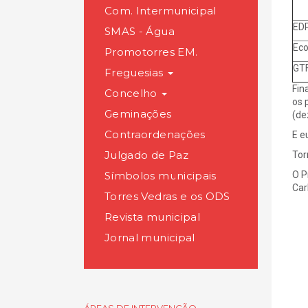
E
Com. Intermunicipal
EDP
SMAS - Água
Eco
Promotorres EM.
GTF
Freguesias
Fin
Concelho
os 
Geminações
(de
Contraordenações
E e
Julgado de Paz
Tor
Símbolos municipais
O P
Car
Torres Vedras e os ODS
Revista municipal
Jornal municipal