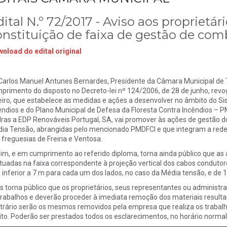
ital N.º 72/2017 - Aviso aos proprietár
onstituição de faixa de gestão de com
nload do edital original
 Carlos Manuel Antunes Bernardes, Presidente da Câmara Municipal de T
primento do disposto no Decreto-lei nº 124/2006, de 28 de junho, revog
eiro, que estabelece as medidas e ações a desenvolver no âmbito do Si
êndios e do Plano Municipal de Defesa da Floresta Contra Incêndios – 
ras a EDP Renováveis Portugal, SA, vai promover às ações de gestão do 
ia Tensão, abrangidas pelo mencionado PMDFCI e que integram a rede 
 freguesias de Freiria e Ventosa.
im, e em cumprimento ao referido diploma, torna ainda público que as
tuadas na faixa correspondente à projeção vertical dos cabos condutore
 inferior a 7 m para cada um dos lados, no caso da Média tensão, e de 
s torna público que os proprietários, seus representantes ou adminis
trabalhos e deverão proceder à imediata remoção dos materiais resulta
trário serão os mesmos removidos pela empresa que realiza os trabalh
ito. Poderão ser prestados todos os esclarecimentos, no horário norma