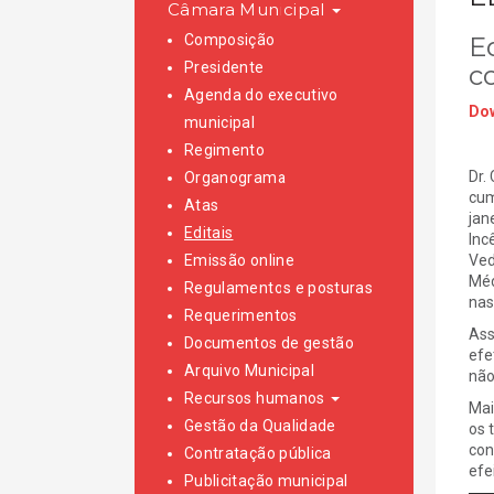
Câmara Municipal
Composição
Ed
Presidente
c
Agenda do executivo
Dow
municipal
Regimento
Dr.
Organograma
cum
Atas
jan
Editais
Inc
Emissão online
Ved
Méd
Regulamentos e posturas
nas
Requerimentos
Ass
Documentos de gestão
efe
Arquivo Municipal
não
Recursos humanos
Mai
Gestão da Qualidade
os 
con
Contratação pública
efe
Publicitação municipal