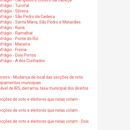
ufrágio - Campelos e Outeiro da Cabeça
rágio - Turcifal
rágio - Silveira
frágio - São Pedro da Cadeira
frágio - Santa Maria, São Pedro e Matacães
frágio - Runa
frágio - Ramalhal
frágio - Ponte do Rol
frágio - Maceira
rágio - Freiria
rágio - Dois Portos
ufrágio - A dos Cunhados
ereiro - Mudança de local das secções de voto
quipamentos municipais
ável de IRS, derrama, taxa municipal dos direitos
ecções de voto e eleitores que nelas votam -
ecções de voto e eleitores que nelas votam -
ecções de voto e eleitores que nelas votam - Dois