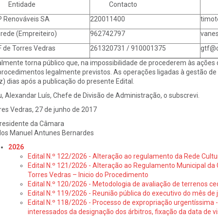
ntidade
Contacto
e-
 Renováveis SA
220011400
timot
rede (Empreiteiro)
962742797
vane
 de Torres Vedras
261320731 / 910001375
gtf@c
almente torna público que, na impossibilidade de procederem às açõe
procedimentos legalmente previstos. As operações ligadas à gestão de c
z) dias após a publicação do presente Edital.
u, Alexandar Luís, Chefe de Divisão de Administração, o subscrevi.
res Vedras, 27 de junho de 2017
residente da Câmara
los Manuel Antunes Bernardes
2026
Edital N.º 122/2026 - Alteração ao regulamento da Rede Cultu
Edital N.º 121/2026 - Alteração ao Regulamento Municipal da 
Torres Vedras – Inicio do Procedimento
Edital N.º 120/2026 - Metodologia de avaliação de terrenos ce
Edital N.º 119/2026 - Reunião pública do executivo do mês de 
Edital N.º 118/2026 - Processo de expropriação urgentíssima -
interessados da designação dos árbitros, fixação da data de v