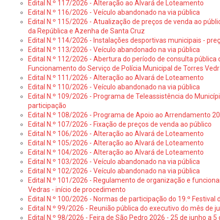
Edital N.º 117/2026 - Alteração ao Alvará de Loteamento
Edital N.º 116/2026 - Veículo abandonado na via pública
Edital N.º 115/2026 - Atualização de preços de venda ao públ
da República e Azenha de Santa Cruz
Edital N.º 114/2026 - Instalações desportivas municipais - preç
Edital N.º 113/2026 - Veículo abandonado na via pública
Edital N.º 112/2026 - Abertura do período de consulta públic
Funcionamento do Serviço de Polícia Municipal de Torres Ved
Edital N.º 111/2026 - Alteração ao Alvará de Loteamento
Edital N.º 110/2026 - Veículo abandonado na via pública
Edital N.º 109/2026 - Programa de Teleassistência do Municíp
participação
Edital N.º 108/2026 - Programa de Apoio ao Arrendamento 2
Edital N.º 107/2026 - Fixação de preços de venda ao público
Edital N.º 106/2026 - Alteração ao Alvará de Loteamento
Edital N.º 105/2026 - Alteração ao Alvará de Loteamento
Edital N.º 104/2026 - Alteração ao Alvará de Loteamento
Edital N.º 103/2026 - Veículo abandonado na via pública
Edital N.º 102/2026 - Veículo abandonado na via pública
Edital N.º 101/2026 - Regulamento de organização e funcionam
Vedras - início de procedimento
Edital N.º 100/2026 - Normas de participação do 19.º Festival d
Edital N.º 99/2026 - Reunião pública do executivo do mês de 
Edital N.º 98/2026 - Feira de São Pedro 2026 - 25 de junho a 5