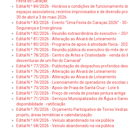
Festa do Caraças”
Edital N.º 84/2026 - Horários e condições de funcionamento d
espaços associativos, recintos improvisados e de diversão pro
30 de abril a 3 de maio 2026
Edital N.º 83/2026 - Evento “Uma Festa do Caraças 2026” - 30 
Segurança e Emergência
Edital N.º 82/2026 - Reunião extraordinária do executivo – 2
Edital N.º 81/2026 - Alteração ao Alvará de Loteamento
Edital N.º 80/2026 - Programa de apoio à atividade física - 202
Edital N.º 79/2026 - Reunião pública do executivo do mês de 
Edital N.º 78/2026 - Centro de Artes e Criatividade - venda do
desventuras de um Rei do Carnaval"
Edital N.º 77/2026 - Publicitação de despachos proferidos des
Edital N.º 76/2026 - Alteração ao Alvará de Loteamento
Edital N.º 75/2026 - Alteração ao Alvará de Loteamento
Edital N.º 74/2026 - Licenciamento de operadores de escolas 
Edital N.º 73/2026 - Apoio de Praia de Santa Cruz - Lote 6
Edital N.º 72/2026 - Preço de venda de postais pintura antiga
Edital N.º 71/2026 - Serviços Municipalizados de Água e Sane
disponibilidade - ratificação
Edital N.º 70/2026 - Orçamento Participativo de Torres Vedras 
projeto, áreas temáticas e calendarização
Edital N.º 69/2026 - Veículo abandonado na via pública
Edital N.º 68/2026 - Veículo abandonado na via pública