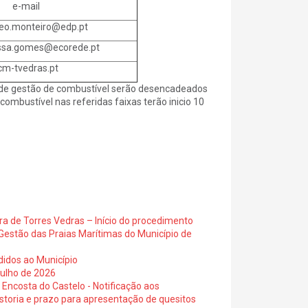
mail
eo.monteiro@edp.pt
ssa.gomes@ecorede.pt
m-tvedras.pt
s de gestão de combustível serão desencadeados
ombustível nas referidas faixas terão inicio 10
ra de Torres Vedras – Início do procedimento
Gestão das Praias Marítimas do Município de
didos ao Município
julho de 2026
 Encosta do Castelo - Notificação aos
istoria e prazo para apresentação de quesitos