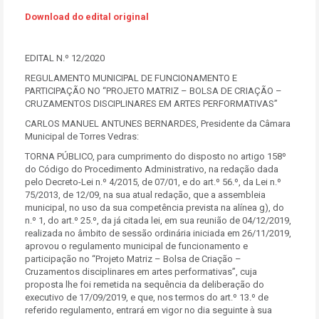
Download do edital original
EDITAL N.º 12/2020
REGULAMENTO MUNICIPAL DE FUNCIONAMENTO E
PARTICIPAÇÃO NO “PROJETO MATRIZ – BOLSA DE CRIAÇÃO –
CRUZAMENTOS DISCIPLINARES EM ARTES PERFORMATIVAS”
CARLOS MANUEL ANTUNES BERNARDES, Presidente da Câmara
Municipal de Torres Vedras:
TORNA PÚBLICO, para cumprimento do disposto no artigo 158º
do Código do Procedimento Administrativo, na redação dada
pelo Decreto-Lei n.º 4/2015, de 07/01, e do art.º 56.º, da Lei n.º
75/2013, de 12/09, na sua atual redação, que a assembleia
municipal, no uso da sua competência prevista na alínea g), do
n.º 1, do art.º 25.º, da já citada lei, em sua reunião de 04/12/2019,
realizada no âmbito de sessão ordinária iniciada em 26/11/2019,
aprovou o regulamento municipal de funcionamento e
participação no “Projeto Matriz – Bolsa de Criação –
Cruzamentos disciplinares em artes performativas”, cuja
proposta lhe foi remetida na sequência da deliberação do
executivo de 17/09/2019, e que, nos termos do art.º 13.º de
referido regulamento, entrará em vigor no dia seguinte à sua