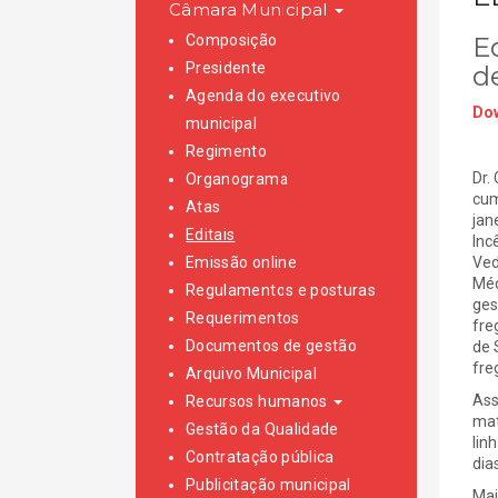
Câmara Municipal
Composição
Ed
Presidente
d
Agenda do executivo
Dow
municipal
Regimento
Dr.
Organograma
cum
Atas
jan
Editais
Inc
Emissão online
Ved
Méd
Regulamentos e posturas
ges
Requerimentos
fre
Documentos de gestão
de 
fre
Arquivo Municipal
Ass
Recursos humanos
mat
Gestão da Qualidade
lin
Contratação pública
dia
Publicitação municipal
Mai