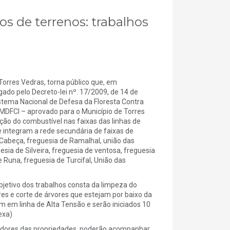
ios de terrenos: trabalhos
orres Vedras, torna público que, em
ado pelo Decreto-lei nº. 17/2009, de 14 de
stema Nacional de Defesa da Floresta Contra
PMDFCI – aprovado para o Município de Torres
ção do combustível nas faixas das linhas de
integram a rede secundária de faixas de
Cabeça, freguesia de Ramalhal, união das
sia de Silveira, freguesia de ventosa, freguesia
 Runa, freguesia de Turcifal, União das
bjetivo dos trabalhos consta da limpeza do
s e corte de árvores que estejam por baixo da
m em linha de Alta Tensão e serão iniciados 10
exa)
tradores das propriedades, poderão acompanhar