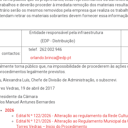
trabalhos e deverão proceder à imediata remoção dos materiais resulta
trário serão os mesmos removidos pela empresa que realiza os trabalh
tendam retirar os materiais sobrantes devem fornecer essa informação
Entidade responsável pela infraestrutura
Ent
(EDP - Distribuição)
do
telef. 262 002 946
tel
 contactos:
orlando.brinca@edp.pt
almente torna público que, na impossibilidade de procederem às açõe
procedimentos legalmente previstos.
u, Alexandra Luís, Chefe de Divisão de Administração, o subscrevi.
res Vedras, 19 de abril de 2017
residente da Câmara
los Manuel Antunes Bernardes
2026
Edital N.º 122/2026 - Alteração ao regulamento da Rede Cultu
Edital N.º 121/2026 - Alteração ao Regulamento Municipal da 
Torres Vedras – Inicio do Procedimento