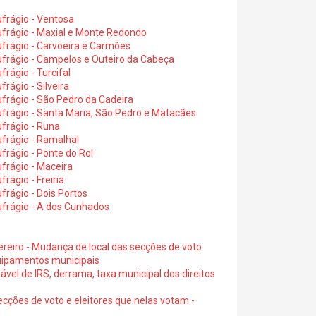
frágio - Ventosa
ufrágio - Maxial e Monte Redondo
frágio - Carvoeira e Carmões
ufrágio - Campelos e Outeiro da Cabeça
rágio - Turcifal
rágio - Silveira
frágio - São Pedro da Cadeira
frágio - Santa Maria, São Pedro e Matacães
frágio - Runa
frágio - Ramalhal
frágio - Ponte do Rol
frágio - Maceira
rágio - Freiria
rágio - Dois Portos
ufrágio - A dos Cunhados
ereiro - Mudança de local das secções de voto
quipamentos municipais
ável de IRS, derrama, taxa municipal dos direitos
ecções de voto e eleitores que nelas votam -