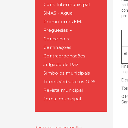
Com. Intermunicipal
os 
con
SMAS - Água
pre
Promotorres EM.
Freguesias
Concelho
Geminações
Tel
Contraordenações
Julgado de Paz
Fin
os 
Símbolos municipais
E e
Torres Vedras e os ODS
Tor
Revista municipal
O P
Jornal municipal
Car