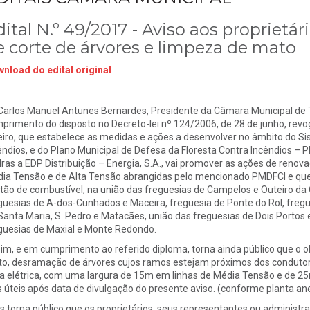
ital N.º 49/2017 - Aviso aos proprietár
e corte de árvores e limpeza de mato
nload do edital original
 Carlos Manuel Antunes Bernardes, Presidente da Câmara Municipal de T
primento do disposto no Decreto-lei nº 124/2006, de 28 de junho, revog
eiro, que estabelece as medidas e ações a desenvolver no âmbito do Si
êndios, e do Plano Municipal de Defesa da Floresta Contra Incêndios – 
ras a EDP Distribuição – Energia, S.A., vai promover as ações de renova
ia Tensão e de Alta Tensão abrangidas pelo mencionado PMDFCI e que 
tão de combustível, na união das freguesias de Campelos e Outeiro da 
guesias de A-dos-Cunhados e Maceira, freguesia de Ponte do Rol, fregue
Santa Maria, S. Pedro e Matacães, união das freguesias de Dois Portos e
guesias de Maxial e Monte Redondo.
im, e em cumprimento ao referido diploma, torna ainda público que o o
o, desramação de árvores cujos ramos estejam próximos dos condutore
ha elétrica, com uma largura de 15m em linhas de Média Tensão e de 25
s úteis após data de divulgação do presente aviso. (conforme planta an
s torna público que os proprietários, seus representantes ou adminis