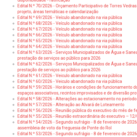
disponibilidade - ratificação
Edital N.º 70/2026 - Orçamento Participativo de Torres Vedras 
projeto, áreas temáticas e calendarização
Edital N.º 69/2026 - Veículo abandonado na via pública
Edital N.º 68/2026 - Veículo abandonado na via pública
Edital N.º 67/2026 - Veículo abandonado na via pública
Edital N.º 66/2026 - Veículo abandonado na via pública
Edital N.º 65/2026 - Veiculo abandonado na via pública
Edital N.º 64/2026 - Veiculo abandonado na via pública
Edital N.º 63/2026 - Serviços Municipalizados de Água e Sane
prestação de serviços ao público para 2026
Edital N.º 62/2026 - Serviços Municipalizados de Água e Sane
prestação de serviços ao público para 2026
Edital N.º 61/2026 - Veiculo abandonado na via pública
Edital N.º 60/2026 - Veiculo abandonado na via pública
Edital N.º 59/2026 - Horários e condições de funcionamento d
espaços associativos, recintos improvisados e de diversão pro
Edital N.º 58/2026 - Alterações ao estacionamento no período 
Edital N.º 57/2026 - Alteração ao Alvará de Loteamento
Edital N.º 56/2026 - Reunião pública do executivo do mês de fe
Edital N.º 55/2026 - Reunião extraordinária do executivo – 1
Edital N.º 54/2026 - Segundo sufrágio - 8 de fevereiro de 202
assembleia de voto da freguesia de Ponte do Rol
Edital N.º 53/2026 - Segundo sufrágio - 8 de fevereiro de 202