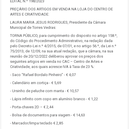
EDITAL N.º 198/2023
PREÇÁRIO DOS ARTIGOS EM VENDA NA LOJA DO CENTRO DE
ARTES E CRIATIVIDADE:
LAURA MARIA JESUS RODRIGUES, Presidente da Câmara
Municipal de Torres Vedras:
TORNA PÚBLICO, para cumprimento do disposto no artigo 158.º,
do Código do Procedimento Administrativo, na redação dada
pelo Decreto-Lei n.º 4/2015, de 07/01, e no artigo 56.º, da Lei n.º
75/2013, de 12/09, na sua atual redação, que a câmara, na sua
reunião de 20/12/2022 deliberou aprovar os preços dos
seguintes artigos em venda no CAC – Centro de Artes e
Criatividade, aos quais acresce IVA à Taxa de 23 %:
- Saco “Rafael Bordalo Pinheiro” - € 4,07
- Calendário em cortiça - € 5,69
- Ursinho de peluche com manta - € 10,57
- Lápis infinito com copo em alumínio branco - € 1,22
- Porta-chaves 2D – € 2,44
- Bolsa de documentos para viagem - € 14,63
- Marcador/limpa teclado € 2,85