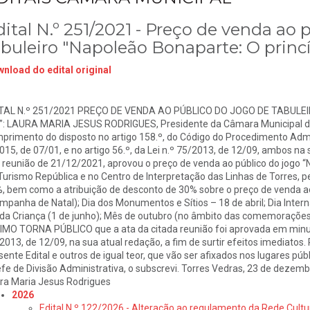
ital N.º 251/2021 - Preço de venda ao 
abuleiro "Napoleão Bonaparte: O princí
nload do edital original
TAL N.º 251/2021 PREÇO DE VENDA AO PÚBLICO DO JOGO DE TABULE
”: LAURA MARIA JESUS RODRIGUES, Presidente da Câmara Municipal d
primento do disposto no artigo 158.º, do Código do Procedimento Admin
015, de 07/01, e no artigo 56.º, da Lei n.º 75/2013, de 12/09, ambos n
 reunião de 21/12/2021, aprovou o preço de venda ao público do jogo “N
Turismo República e no Centro de Interpretação das Linhas de Torres, pelo
, bem como a atribuição de desconto de 30% sobre o preço de venda ao 
mpanha de Natal); Dia dos Monumentos e Sítios – 18 de abril; Dia Inte
 da Criança (1 de junho); Mês de outubro (no âmbito das comemorações 
IMO TORNA PÚBLICO que a ata da citada reunião foi aprovada em minuta, 
2013, de 12/09, na sua atual redação, a fim de surtir efeitos imediatos
sente Edital e outros de igual teor, que vão ser afixados nos lugares púb
fe de Divisão Administrativa, o subscrevi. Torres Vedras, 23 de dezem
ra Maria Jesus Rodrigues
2026
Edital N.º 122/2026 - Alteração ao regulamento da Rede Cultu