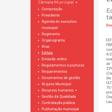
Câmara Municipal
Composição
Ed
Presidente
t
Agenda do executivo
Dow
municipal
Regimento
EDI
Organograma
FIM
Atas
cum
Editais
4/2
Emissão online
sua
de 
Regulamentos e posturas
23%
Requerimentos
(Ca
Documentos de gestão
dia
ÚLT
Arquivo Municipal
75/
Recursos humanos
pre
Gestão da Qualidade
Che
Lau
Contratação pública
Publicitação municipal