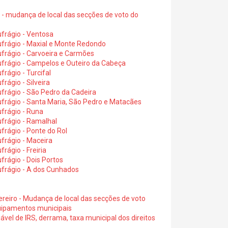
6 - mudança de local das secções de voto do
frágio - Ventosa
ufrágio - Maxial e Monte Redondo
frágio - Carvoeira e Carmões
ufrágio - Campelos e Outeiro da Cabeça
rágio - Turcifal
rágio - Silveira
frágio - São Pedro da Cadeira
frágio - Santa Maria, São Pedro e Matacães
frágio - Runa
frágio - Ramalhal
frágio - Ponte do Rol
frágio - Maceira
rágio - Freiria
rágio - Dois Portos
ufrágio - A dos Cunhados
ereiro - Mudança de local das secções de voto
quipamentos municipais
ável de IRS, derrama, taxa municipal dos direitos