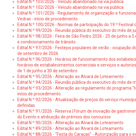
Edital N.º 103/2026 - Veículo abandonado na via pública
Edital N.º 102/2026 - Veículo abandonado na via pública
Edital N.º 101/2026 - Regulamento de organização e funcionam
Vedras - início de procedimento
Edital N.º 100/2026 - Normas de participação do 19.º Festival d
Edital N.º 99/2026 - Reunião pública do executivo do mês de 
Edital N.º 98/2026 - Feira de São Pedro 2026 - 25 de junho a 5
e condicionamento de trânsito
Edital N.º 97/2026 - Festejos populares de verão - ocupação do
de setembro de 2026
Edital N.º 96/2026 - Horários de funcionamento dos estabele
horários de estabalecimentos comerciais e serviços e autoriz
de 1 de junho a 30 de setembro
Edital N.º 95/2026 - Alteração ao Alvará de Loteamento
Edital N.º 94/2026 - Reunião pública do executivo do mês de 
Edital N.º 93/2026 - Alteração ao regulamento do programa “t
início de procedimento
Edital N.º 92/2026 - Atualização de preços do serviço municip
definidas
Edital N.º 91/2026 - Reserva | Fórum de inovação de gastronom
do Evento e atribuição de prémios dos concursos
Edital N.º 90/2026 - Alteração ao Alvará de Loteamento
Edital N.º 89/2026 - Alteração ao Alvará de Loteamento
Edital N.º 88/2026 - “Festa do Caraças” - Autorização para o 