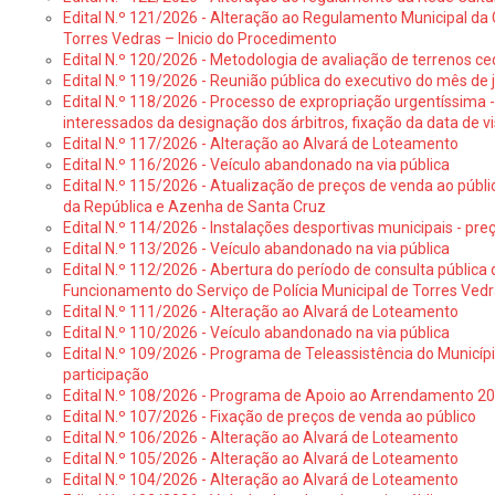
Edital N.º 121/2026 - Alteração ao Regulamento Municipal da 
Torres Vedras – Inicio do Procedimento
Edital N.º 120/2026 - Metodologia de avaliação de terrenos ce
Edital N.º 119/2026 - Reunião pública do executivo do mês de 
Edital N.º 118/2026 - Processo de expropriação urgentíssima -
interessados da designação dos árbitros, fixação da data de v
Edital N.º 117/2026 - Alteração ao Alvará de Loteamento
Edital N.º 116/2026 - Veículo abandonado na via pública
Edital N.º 115/2026 - Atualização de preços de venda ao públ
da República e Azenha de Santa Cruz
Edital N.º 114/2026 - Instalações desportivas municipais - preç
Edital N.º 113/2026 - Veículo abandonado na via pública
Edital N.º 112/2026 - Abertura do período de consulta públic
Funcionamento do Serviço de Polícia Municipal de Torres Ved
Edital N.º 111/2026 - Alteração ao Alvará de Loteamento
Edital N.º 110/2026 - Veículo abandonado na via pública
Edital N.º 109/2026 - Programa de Teleassistência do Municíp
participação
Edital N.º 108/2026 - Programa de Apoio ao Arrendamento 2
Edital N.º 107/2026 - Fixação de preços de venda ao público
Edital N.º 106/2026 - Alteração ao Alvará de Loteamento
Edital N.º 105/2026 - Alteração ao Alvará de Loteamento
Edital N.º 104/2026 - Alteração ao Alvará de Loteamento