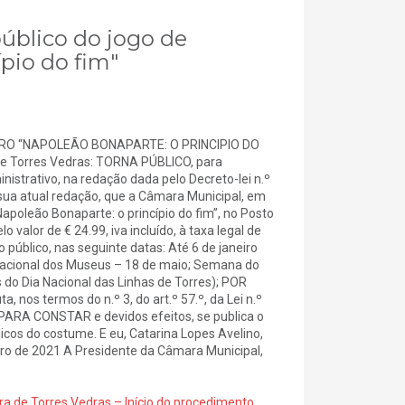
público do jogo de
pio do fim"
IRO “NAPOLEÃO BONAPARTE: O PRINCIPIO DO
e Torres Vedras: TORNA PÚBLICO, para
istrativo, na redação dada pelo Decreto-lei n.º
a sua atual redação, que a Câmara Municipal, em
apoleão Bonaparte: o princípio do fim”, no Posto
 valor de € 24.99, iva incluído, à taxa legal de
público, nas seguinte datas: Até 6 de janeiro
rnacional dos Museus – 18 de maio; Semana do
do Dia Nacional das Linhas de Torres); POR
nos termos do n.º 3, do art.º 57.º, da Lei n.º
. PARA CONSTAR e devidos efeitos, se publica o
licos do costume. E eu, Catarina Lopes Avelino,
bro de 2021 A Presidente da Câmara Municipal,
ra de Torres Vedras – Início do procedimento