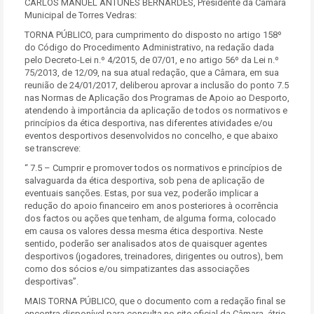
CARLOS MANUEL ANTUNES BERNARDES, Presidente da Câmara
Municipal de Torres Vedras:
TORNA PÚBLICO, para cumprimento do disposto no artigo 158º
do Código do Procedimento Administrativo, na redação dada
pelo Decreto-Lei n.º 4/2015, de 07/01, e no artigo 56º da Lei n.º
75/2013, de 12/09, na sua atual redação, que a Câmara, em sua
reunião de 24/01/2017, deliberou aprovar a inclusão do ponto 7.5
nas Normas de Aplicação dos Programas de Apoio ao Desporto,
atendendo à importância da aplicação de todos os normativos e
princípios da ética desportiva, nas diferentes atividades e/ou
eventos desportivos desenvolvidos no concelho, e que abaixo
se transcreve:
“ 7.5 – Cumprir e promover todos os normativos e princípios de
salvaguarda da ética desportiva, sob pena de aplicação de
eventuais sanções. Estas, por sua vez, poderão implicar a
redução do apoio financeiro em anos posteriores à ocorrência
dos factos ou ações que tenham, de alguma forma, colocado
em causa os valores dessa mesma ética desportiva. Neste
sentido, poderão ser analisados atos de quaisquer agentes
desportivos (jogadores, treinadores, dirigentes ou outros), bem
como dos sócios e/ou simpatizantes das associações
desportivas”.
MAIS TORNA PÚBLICO, que o documento com a redação final se
encontra disponível para consulta no site oficial da Câmara, átrio