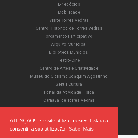
E-negócios
Mobilidade
Visite Torres Vedras
Centro Histórico de Torres Vedras
Orçamento Participativo
Arquivo Municipal
Biblioteca Municipal
Teatro-Cine
Centro de Artes e Criatividade
Museu do Ciclismo Joaquim Agostinho
Sentir Cultura
Portal da Atividade Física
Carnaval de Torres Vedras
Santa Cruz Ocean Spirit
Novas Invasões
ATENÇÃO! Este site utiliza cookies. Estará a
Festas de Torres Vedras
consentir a sua utilização.
Saber Mais