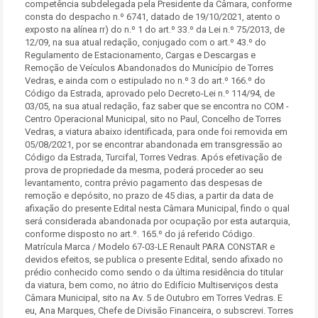
competência subdelegada pela Presidente da Câmara, conforme
consta do despacho n.º 6741, datado de 19/10/2021, atento o
exposto na alínea rr) do n.º 1 do art.º 33.º da Lei n.º 75/2013, de
12/09, na sua atual redação, conjugado com o art.º 43.º do
Regulamento de Estacionamento, Cargas e Descargas e
Remoção de Veículos Abandonados do Município de Torres
Vedras, e ainda com o estipulado no n.º 3 do art.º 166.º do
Código da Estrada, aprovado pelo Decreto-Lei n.º 114/94, de
03/05, na sua atual redação, faz saber que se encontra no COM -
Centro Operacional Municipal, sito no Paul, Concelho de Torres
Vedras, a viatura abaixo identificada, para onde foi removida em
05/08/2021, por se encontrar abandonada em transgressão ao
Código da Estrada, Turcifal, Torres Vedras. Após efetivação de
prova de propriedade da mesma, poderá proceder ao seu
levantamento, contra prévio pagamento das despesas de
remoção e depósito, no prazo de 45 dias, a partir da data de
afixação do presente Edital nesta Câmara Municipal, findo o qual
será considerada abandonada por ocupação por esta autarquia,
conforme disposto no art.º. 165.º do já referido Código.
Matrícula Marca / Modelo 67-03-LE Renault PARA CONSTAR e
devidos efeitos, se publica o presente Edital, sendo afixado no
prédio conhecido como sendo o da última residência do titular
da viatura, bem como, no átrio do Edifício Multiserviços desta
Câmara Municipal, sito na Av. 5 de Outubro em Torres Vedras. E
eu, Ana Marques, Chefe de Divisão Financeira, o subscrevi. Torres